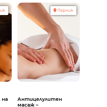
ик
Перник
 на
Антицелулитен
масаж –