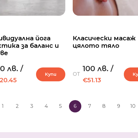
ивидуална йога
Класически масаж 
тика за баланс и
цялото тяло
аве
0 лв.
/
100 лв.
/
ОТ
Купи
К
20.45
€51.13
1
2
3
4
5
6
7
8
9
10