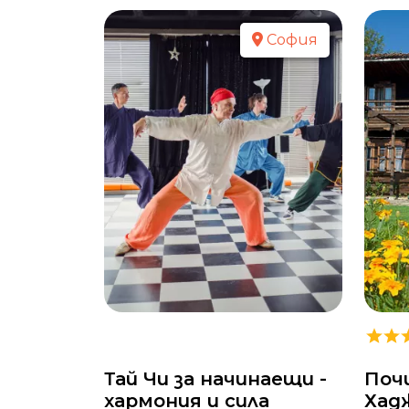
София
Тай Чи за начинаещи -
Поч
хармония и сила
Хад