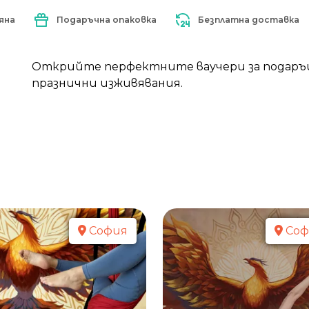
яна
Подаръчна опаковка
Безплатна доставка
Открийте перфектните ваучери за подаръци
празнични изживявания.
София
Соф