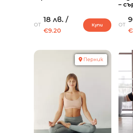
– с
18 лв.
/
9
ОТ
ОТ
Купи
€9.20
€
Перник