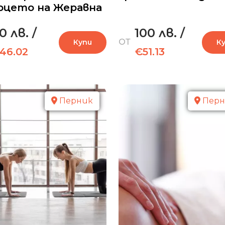
ърцето на Жеравна
0 лв.
/
100 лв.
/
ОТ
Купи
К
46.02
€51.13
Перник
Перн