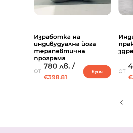
Изработка на
Инд
индивудуална йога
прак
терапевтична
здр
програма
780 лв.
/
4
ОТ
ОТ
Купи
€398.81
€