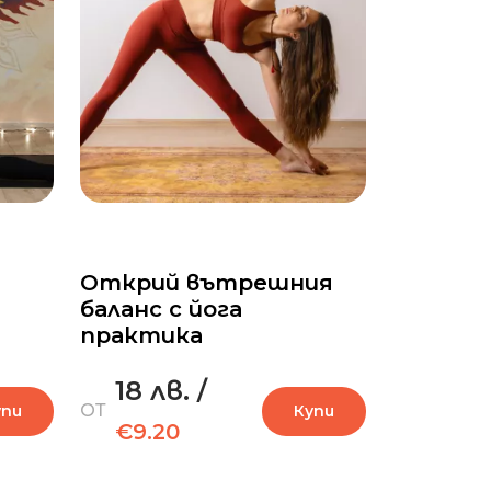
Открий вътрешния
баланс с йога
практика
18 лв.
/
ОТ
упи
Купи
€9.20