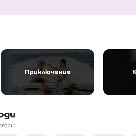
Приключение
К
оди
езон: