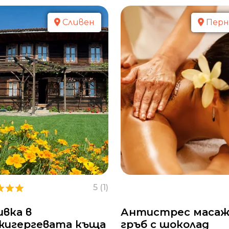
Сливен
Перн
5 (1)
ивка в
Антистрес масаж
жигергевата къща
гръб с шоколад