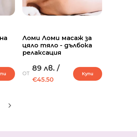
на
Ломи Ломи масаж за
цяло тяло - дълбока
релаксация
89 лв.
/
ОТ
упи
Купи
€45.50