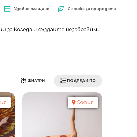
Удобно плащане
С грижа за природата
 за Коледа и създайте незабравими
ФИЛТРИ
ПОДРЕДИ ПО
ия
София