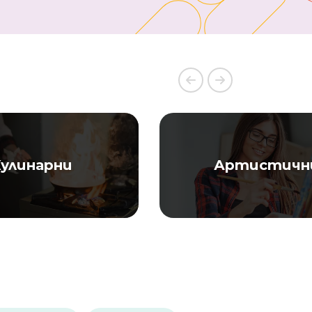
улинарни
Артистичн