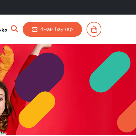
Имам ваучер
чко