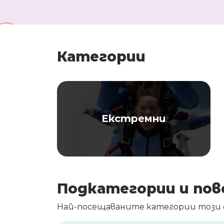
Категории
Екстремни
Подкатегории и пов
Най-посещаваните категории този с