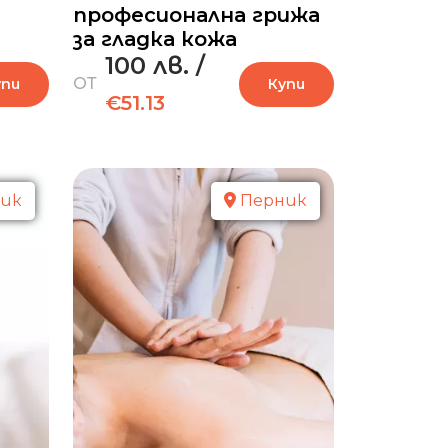
професионална грижа
за гладка кожа
100 лв.
/
ОТ
упи
Купи
€51.13
ик
Перник