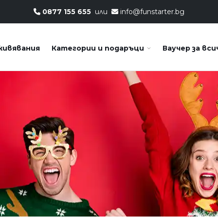
0877 155 655
или
info@funstarter.bg
живявания
Категории и подаръци
Ваучер за вси