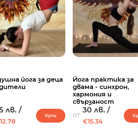
ушна йога за деца
Йога практика за
одители
двама - синхрон,
хармония и
свързаност
5 лв.
/
30 лв.
/
ОТ
Купи
К
12.78
€15.34