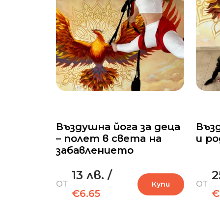
Въздушна йога за деца
Възд
– полет в света на
и р
забавлението
13 лв.
/
2
ОТ
ОТ
Купи
€6.65
€