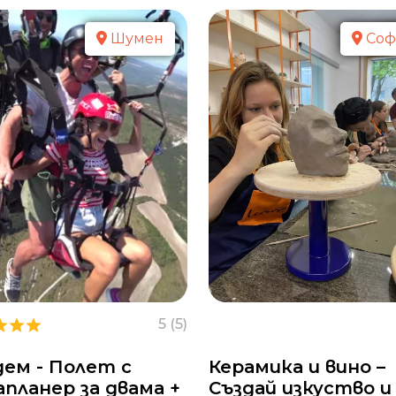
Шумен
Соф
5 (5)
дем - Полет с
Керамика и вино –
планер за двама +
Създай изкуство и