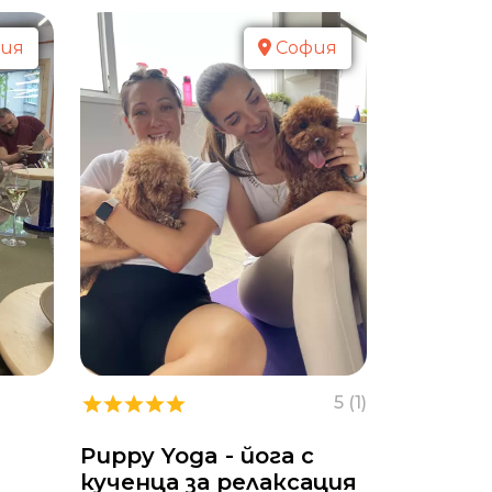
ия
София
5 (1)
Puppy Yoga - йога с
кученца за релаксация