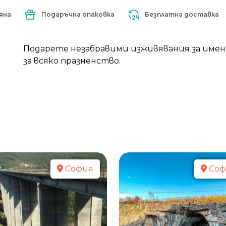
яна
Подаръчна опаковка
Безплатна доставка
Подарете незабравими изживявания за имен
за всяко празненство.
София
Соф