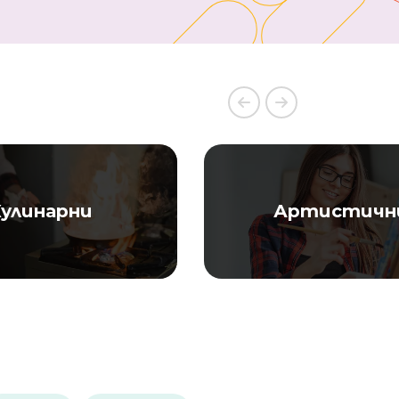
улинарни
Артистичн