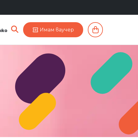
Имам ваучер
чко