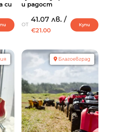
а си
и радост
41.07 лв.
/
ОТ
упи
Купи
€21.00
ия
Благоевград