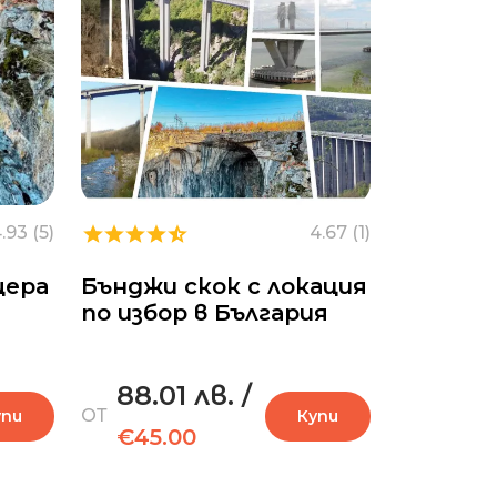
.93 (5)
4.67 (1)
щера
Бънджи скок с локация
по избор в България
88.01 лв.
/
ОТ
упи
Купи
€45.00