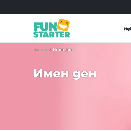
Из
Начало
Имен ден
Имен ден