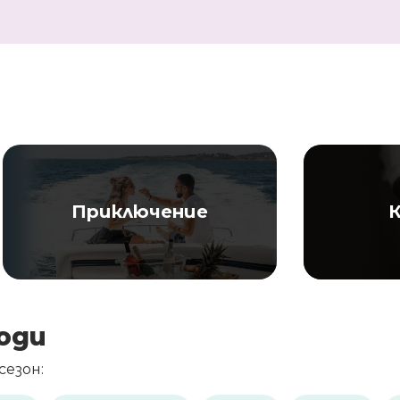
Приключение
К
оди
езон: