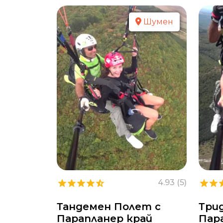
Шумен
4.93 (5)
Тандемен Полет с
Три
Парапланер край
Пара