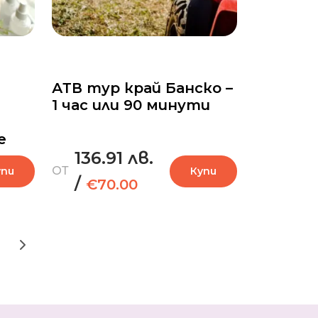
АТВ тур край Банско –
1 час или 90 минути
е
136.91 лв.
ОТ
упи
Купи
/
€70.00