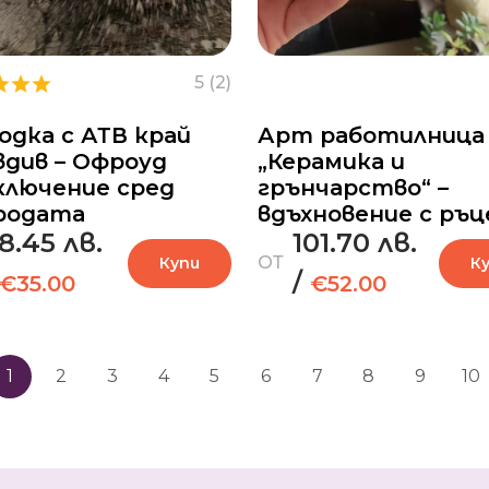
5 (2)
одка с АТВ край
Арт работилница
вдив – Офроуд
„Керамика и
ключение сред
грънчарство“ –
родата
вдъхновение с ръц
8.45 лв.
101.70 лв.
ОТ
Купи
К
/
€35.00
€52.00
1
2
3
4
5
6
7
8
9
10