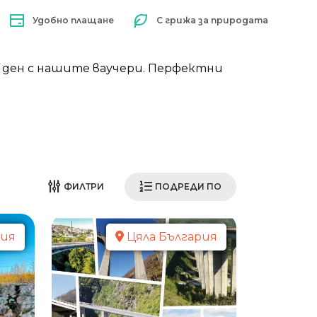
Удобно плащане
С грижа за природата
 ден с нашите ваучери. Перфектни
ФИЛТРИ
ПОДРЕДИ ПО
ия
Цяла България