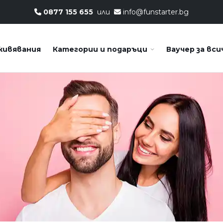
0877 155 655
или
info@funstarter.bg
живявания
Категории и подаръци
Ваучер за вси