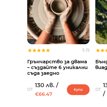
5 (1)
Грънчарство за двама
Бън
– създайте 6 уникални
виа
съда заедно
130 лв.
/
1
ОТ
ОТ
Купи
/
€66.47