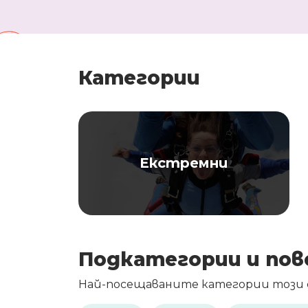
Категории
Екстремни
Подкатегории и пов
Най-посещаваните категории този с