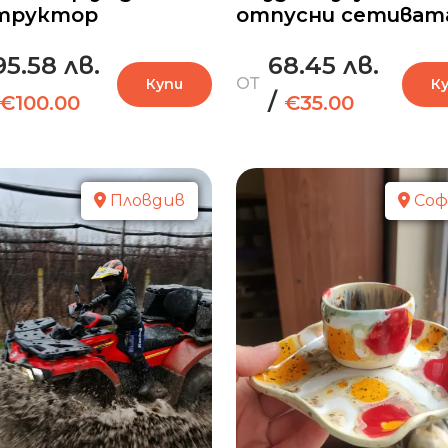
труктор
отпусни сетиват
95.58 лв.
68.45 лв.
ОТ
Купи
К
/
€100.00
€35.00
Пловдив
Соф