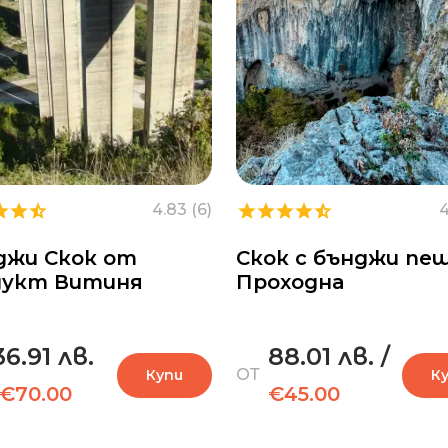
4.83 (6)
4
джи Скок от
Скок с бънджи пе
дукт Витиня
Проходна
36.91 лв.
88.01 лв.
/
ОТ
Купи
К
€70.00
€45.00