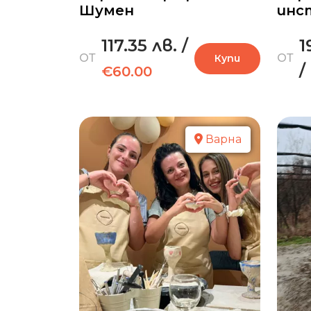
Шумен
инс
117.35 лв.
/
1
ОТ
ОТ
Купи
/
€60.00
Варна