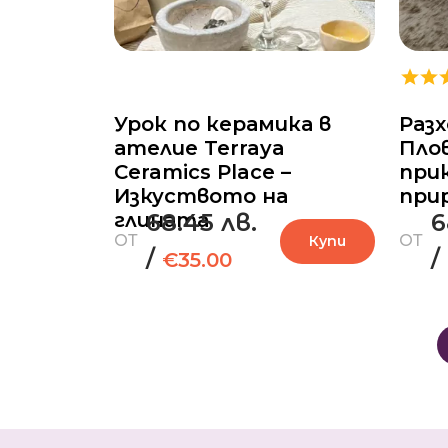
Урок по керамика в
Разх
ателие Terraya
Пло
Ceramics Place –
при
Изкуството на
при
глината
68.45 лв.
6
ОТ
ОТ
Купи
/
/
€35.00