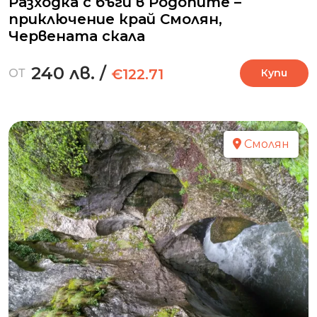
Разходка с бъги в Родопите –
приключение край Смолян,
Червената скала
240 лв.
/
€122.71
ОТ
Купи
Смолян