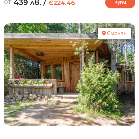
439 лв.
/
€224.46
ОТ
Купи
Смолян