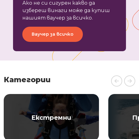
Ако не си сигурен какво да
избереш винаги може да купиш
нашият ваучер за всичко.
Ваучер за всичко
Категории
Екстремни
П