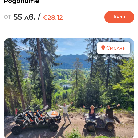
Родопите
55 лв.
/
€28.12
ОТ
Купи
Смолян