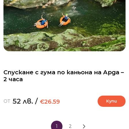
Спускане с гума по каньона на Арда –
2 часа
52 лв.
/
€26.59
ОТ
Купи
1
2