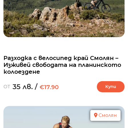
Разходка с велосипед край Смолян –
Изживей свободата на планинското
колоездене
35 лв.
/
€17.90
ОТ
Купи
Смолян