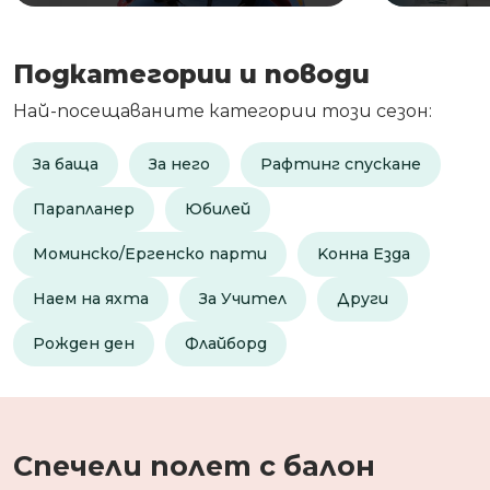
Подкатегории и поводи
Най-посещаваните категории този сезон:
За баща
За него
Рафтинг спускане
Парапланер
Юбилей
Моминско/Ергенско парти
Kонна Езда
Наем на яхта
За Учител
Други
Рожден ден
Флайборд
Спечели полет с балон