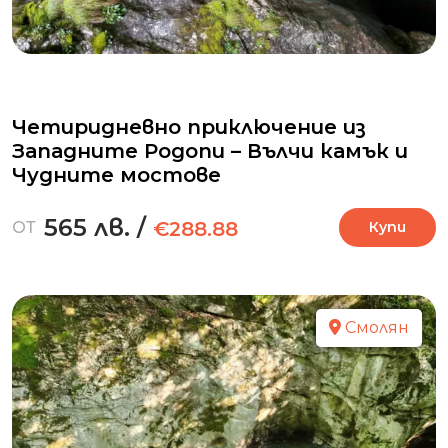
Четиридневно приключение из
Западните Родопи – Вълчи камък и
Чудните мостове
565 лв.
/
€288.88
ОТ
Купи
Смолян