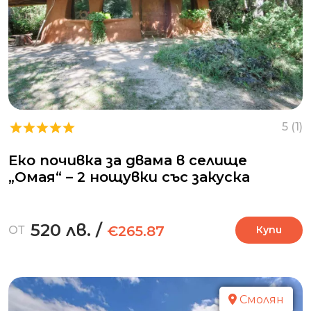
5 (1)
Еко почивка за двама в селище
„Омая“ – 2 нощувки със закуска
520 лв.
/
€265.87
ОТ
Купи
Смолян