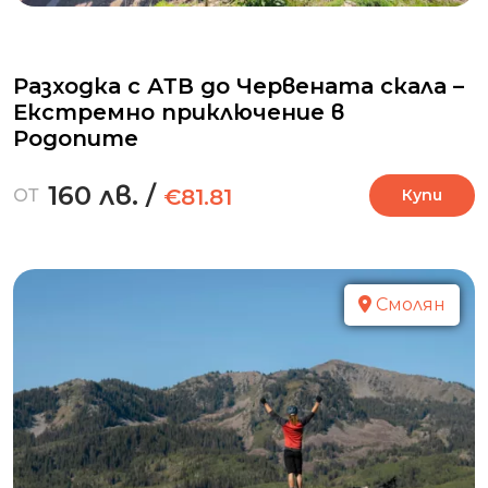
Разходка с АТВ до Червената скала –
Екстремно приключение в
Родопите
160 лв.
/
€81.81
ОТ
Купи
Смолян