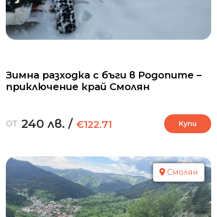
Зимна разходка с бъги в Родопите –
приключение край Смолян
240 лв.
/
€122.71
ОТ
Купи
Смолян