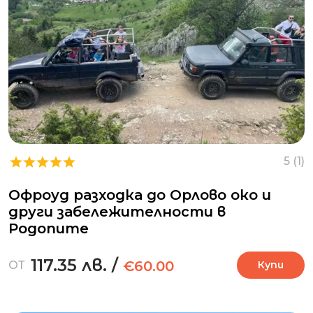
5 (1)
Офроуд разходка до Орлово око и
други забележителности в
Родопите
117.35 лв.
/
€60.00
ОТ
Купи