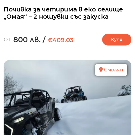
Почивка за четирима в еко селище
„Омая“ – 2 нощувки със закуска
800 лв.
/
€409.03
ОТ
Купи
Смолян