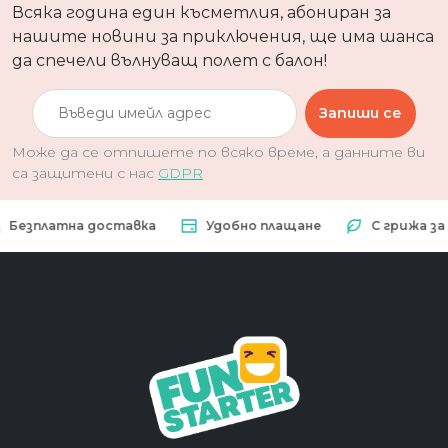
Всяка година един късметлия, абониран за
нашите новини за приключения, ще има шанса
да спечели вълнуващ полет с балон!
Запиши се
Може да се отпишете по всяко време, а данните ви
са защитени с нас
GDPR
а доставка
Удобно плащане
С грижа за природат