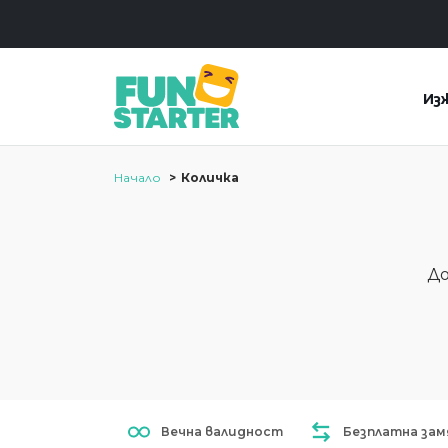
Из
Начало
Количка
До
Вечна валидност
Безплатна зам