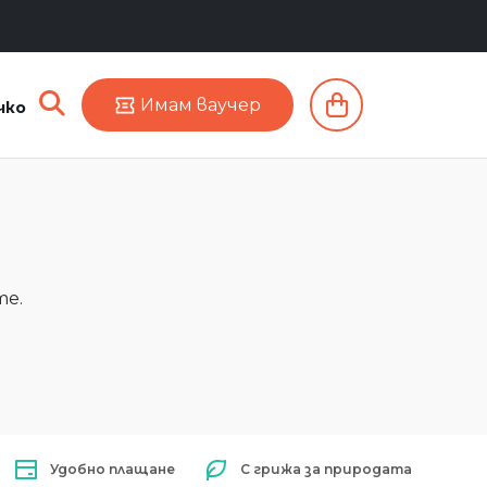
Имам ваучер
чко
те.
Удобно плащане
С грижа за природата