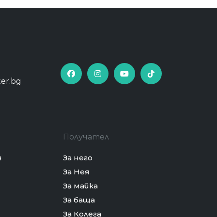
ter.bg
Получател
н
За него
За Нея
За майка
За баща
За Колега