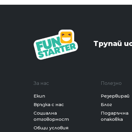
Трупай и
За нас
Полезно
Екип
Резервирай
Връзка с нас
Блог
Социална
Подаръчна
отговорност
опаковка
Общи условия