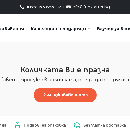
0877 155 655
или
info@funstarter.bg
живявания
Категории и подаръци
Ваучер за вси
Количката ви е празна
бавете продукт в количката, преди да продължи
Към изживяванията
яна
Подаръчна опаковка
Безплатна доставка