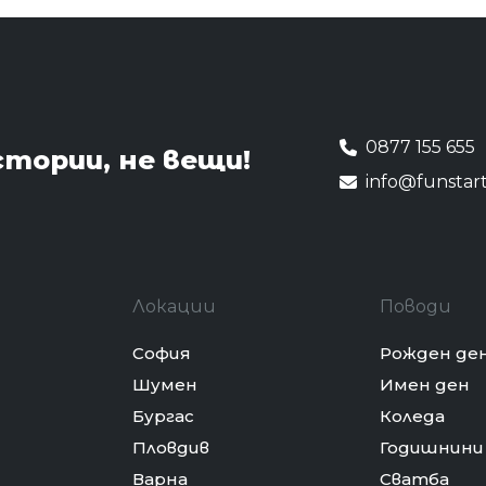
0877 155 655
стории,
не вещи!
info@funstar
Локации
Поводи
София
Рожден де
Шумен
Имен ден
Бургас
Коледа
Пловдив
Годишнини
Варна
Сватба