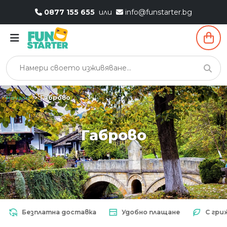
0877 155 655
или
info@funstarter.bg
Начало
Габрово
Габрово
Безплатна доставка
Удобно плащане
С грижа