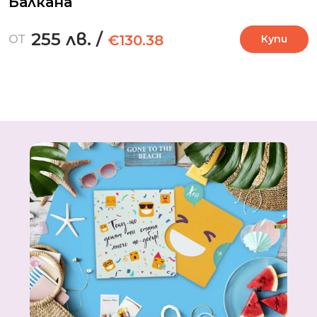
Балкана
255 лв.
/
€130.38
ОТ
Купи