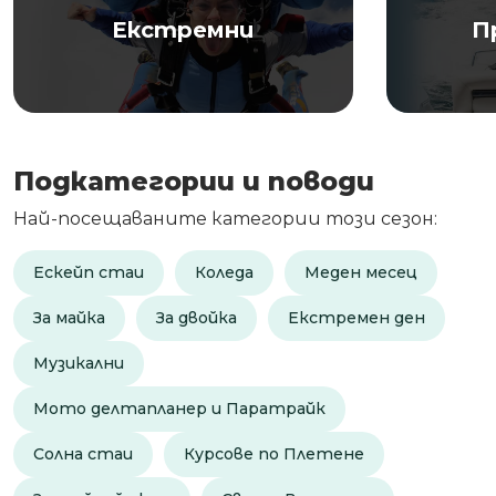
Екстремни
П
Подкатегории и поводи
Най-посещаваните категории този сезон:
Ескейп стаи
Коледа
Меден месец
За майка
За двойка
Екстремен ден
Музикални
Мото делтапланер и Паратрайк
Солна стаи
Курсове по Плетене