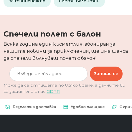
За тийнейджър
Свети Валентин
Спечели полет с балон
Всяка година един късметлия, абониран за
нашите новини за приключения, ще има шанса
да спечели вълнуващ полет с балон!
Запиши се
Може да се отпишете по всяко време, а данните ви
са защитени с нас
GDPR
Безплатна доставка
Удобно плащане
С грижа