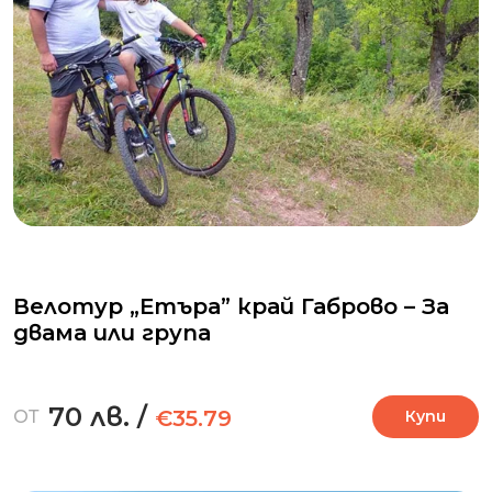
Велотур „Етъра” край Габрово – За
двама или група
70 лв.
/
€35.79
ОТ
Купи