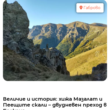
Габрово
Величие и история: хижа Мазалат и
Пеещите скали – двудневен преход в