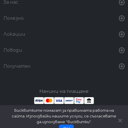
За нас
Полезно
Локации
Поводи
Получател
Начини на плащане
Бисквитките помагат за правилната работа на
Стани партньор
Вход за партньори
сайта. Използвайки нашите услуги, се съгласявате
да използваме "бисквитки".