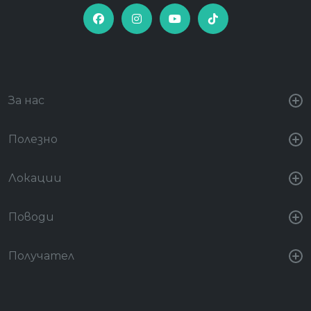
За нас
Полезно
Локации
Поводи
Получател