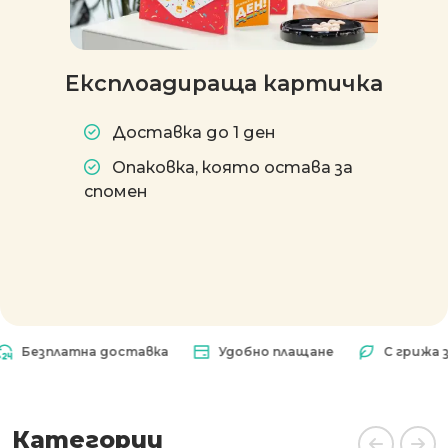
Експлоадираща картичка
Доставка до 1 ден
Опаковка, която остава за
спомен
зплатна доставка
Удобно плащане
С грижа за пр
Категории