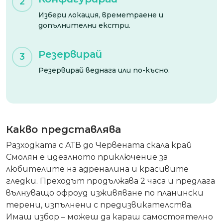
2
Избери локация, времетраене и
допълнителни екстри.
Резервирай
3
Резервирай веднага или по-късно.
Какво представлява
Разходката с АТВ до Червената скала край
Смолян е идеалното приключение за
любителите на адреналина и красивите
гледки. Преходът продължава 2 часа и предлага
вълнуващо офроуд изживяване по планински
терени, изпълнени с предизвикателства.
Имаш избор – можеш да караш самостоятелно