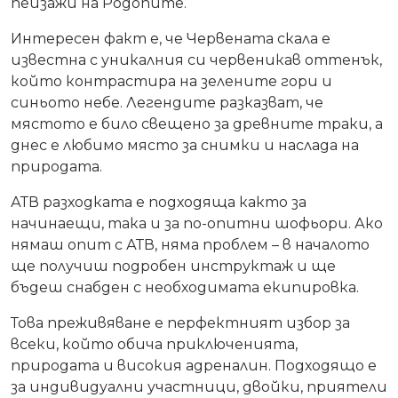
пейзажи на Родопите.
Интересен факт е, че Червената скала е
известна с уникалния си червеникав оттенък,
който контрастира на зелените гори и
синьото небе. Легендите разказват, че
мястото е било свещено за древните траки, а
днес е любимо място за снимки и наслада на
природата.
АТВ разходката е подходяща както за
начинаещи, така и за по-опитни шофьори. Ако
нямаш опит с АТВ, няма проблем – в началото
ще получиш подробен инструктаж и ще
бъдеш снабден с необходимата екипировка.
Това преживяване е перфектният избор за
всеки, който обича приключенията,
природата и високия адреналин. Подходящо е
за индивидуални участници, двойки, приятели