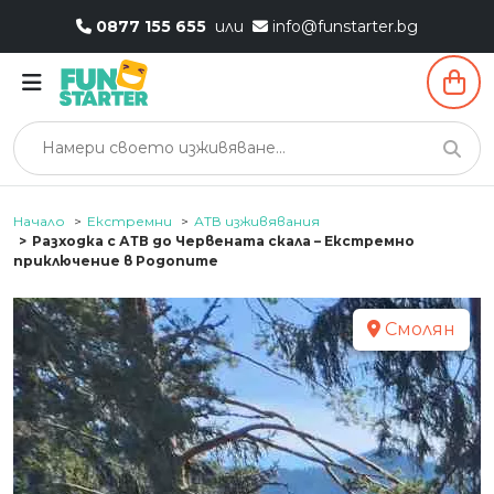
0877 155 655
или
info@funstarter.bg
Начало
Екстремни
АТВ изживявания
Разходка с АТВ до Червената скала – Екстремно
приключение в Родопите
Смолян