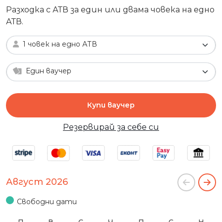
Разходка с АТВ за един или двама човека на едно
АТВ.
1 човек на едно АТВ
Един ваучер
Купи ваучер
Резервирай за себе си
Август 2026
Свободни дати
П
В
С
Ч
П
С
Н