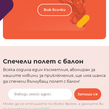
Виж всички
Спечели полет с балон
Всяка година един късметлия, абониран за
нашите новини за приключения, ще има шанса
да спечели вълнуващ полет с балон!
Запиши се
Може да се отпишете по всяко време, а данните ви
са защитени с нас
GDPR