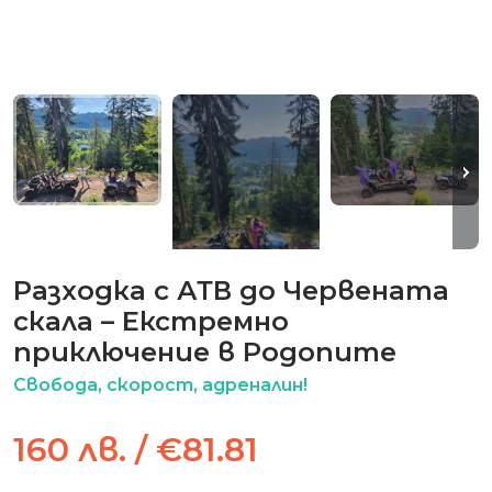
Разходка с АТВ до Червената
скала – Екстремно
приключение в Родопите
Свобода, скорост, адреналин!
160 лв. / €81.81