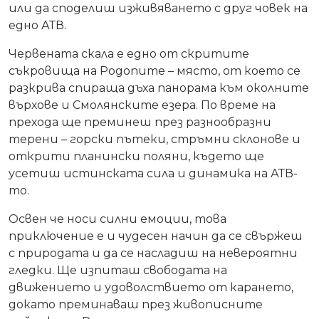
или да споделиш изживяването с друг човек на
едно АТВ.
Червената скала е едно от скритите
съкровища на Родопите – място, от което се
разкрива спираща дъха панорама към околните
върхове и Смолянските езера. По време на
прехода ще преминеш през разнообразни
терени – горски пътеки, стръмни склонове и
открити планински поляни, където ще
усетиш истинската сила и динамика на АТВ-
то.
Освен че носи силни емоции, това
приключение е и чудесен начин да се свържеш
с природата и да се насладиш на невероятни
гледки. Ще изпиташ свободата на
движението и удоволствието от карането,
докато преминаваш през живописните