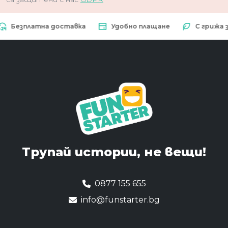
зплатна доставка
Удобно плащане
С грижа за пр
Трупай истории,
не вещи!
0877 155 655
info@funstarter.bg