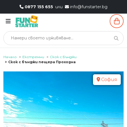
0877 155 655
или
info@funstarter.bg
Начало
Екстремни
Скок с Бънджи
Скок с бънджи пещера Проходна
София