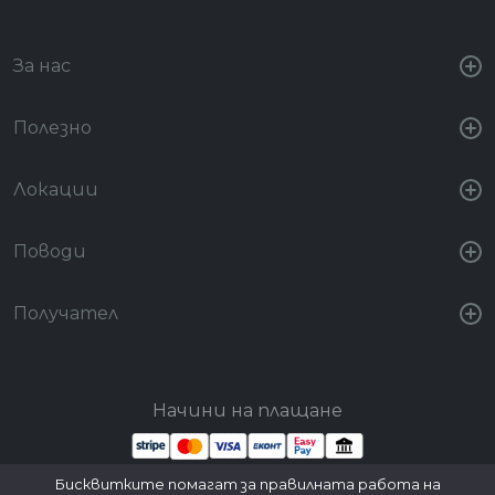
За нас
Полезно
Локации
Поводи
Получател
Начини на плащане
Бисквитките помагат за правилната работа на
Стани партньор
Вход за партньори