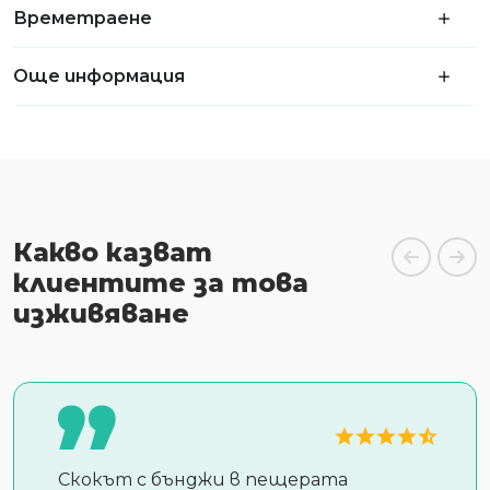
Времетраене
Още информация
Какво казват
клиентите за това
изживяване
Скокът с бънджи в пещерата