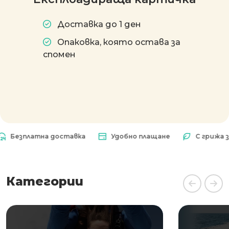
Доставка до 1 ден
Опаковка, която остава за
спомен
езплатна доставка
Удобно плащане
С грижа за п
Категории