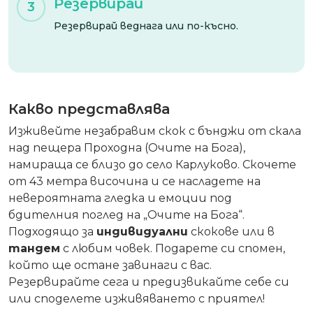
Резервирай
3
Резервирай веднага или по-късно.
Какво представлява
Изживейте незабравим скок с бънджи от скала
над пещера Проходна (Очите на Бога),
намираща се близо до село Карлуково. Скочете
от 43 метра височина и се насладете на
невероятната гледка и емоции под
бдителния поглед на „Очите на Бога“.
Подходящо за
индивидуални
скокове или в
тандем
с любим човек. Подарете си спомен,
който ще остане завинаги с вас.
Резервирайте сега и предизвикайте себе си
или споделете изживяването с приятел!