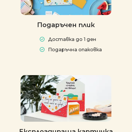
Подаръчен плик
Доставка до 1 ден
Подаръчна опаковка
Експлоадираща картичка