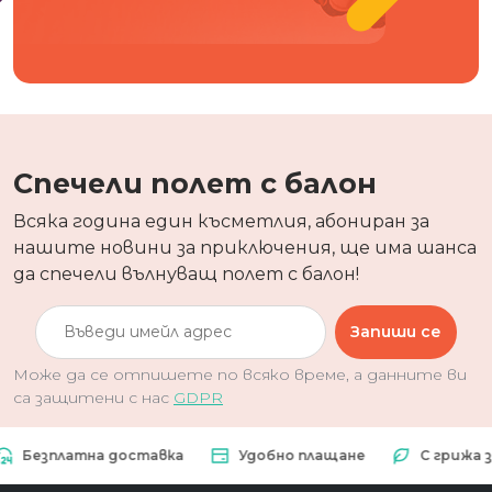
Спечели полет с балон
Всяка година един късметлия, абониран за
нашите новини за приключения, ще има шанса
да спечели вълнуващ полет с балон!
Запиши се
Може да се отпишете по всяко време, а данните ви
са защитени с нас
GDPR
езплатна доставка
Удобно плащане
С грижа за п