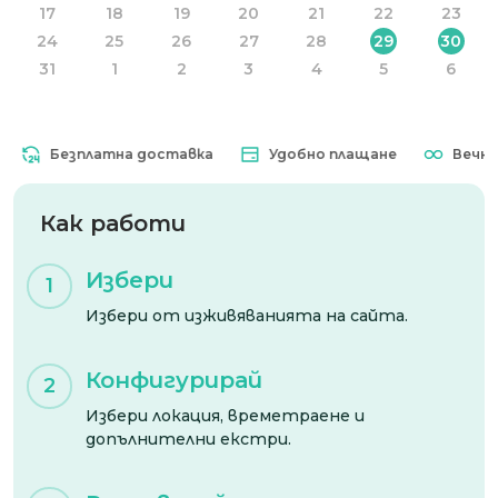
17
18
19
20
21
22
23
24
25
26
27
28
29
30
31
1
2
3
4
5
6
Безплатна доставка
Удобно плащане
Вечна в
Как работи
Избери
1
Избери от изживяванията на сайта.
Конфигурирай
2
Избери локация, времетраене и
допълнителни екстри.