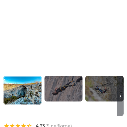
4.93
(5 ревюта)