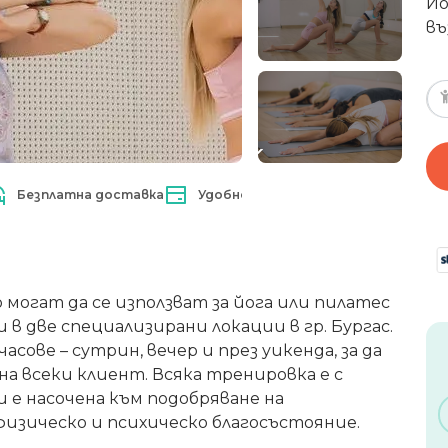
Йо
въ
Безплатна доставка
Удобно плащане
 могат да се използват за йога или пилатес
 в две специализирани локации в гр. Бургас.
сове – сутрин, вечер и през уикенда, за да
а всеки клиент. Всяка тренировка е с
е насочена към подобряване на
изическо и психическо благосъстояние.