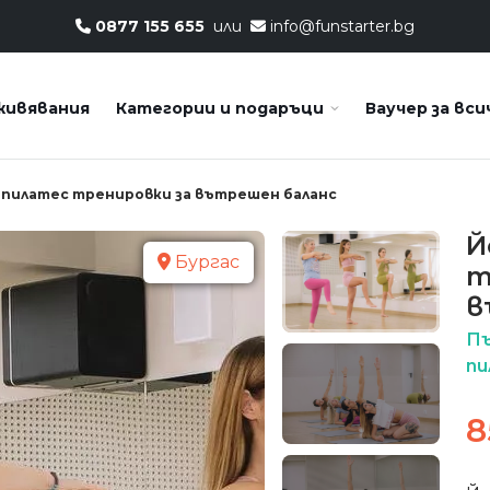
0877 155 655
или
info@funstarter.bg
живявания
Категории и подаръци
Ваучер за вси
и пилатес тренировки за вътрешен баланс
Й
Бургас
т
в
Пъ
пи
8