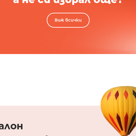
Виж всички
алон