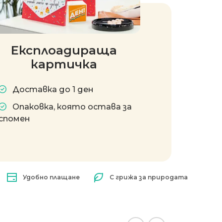
Експлоадираща
картичка
Доставка до 1 ден
Опаковка, която остава за
спомен
Удобно плащане
С грижа за природата