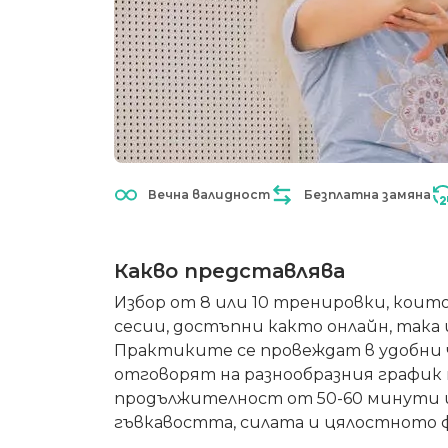
Вечна валидност
Безплатна замяна
Какво представлява
Избор от 8 или 10 тренировки, които
сесии, достъпни както онлайн, така и
Практиките се провеждат в удобни ча
отговорят на разнообразния график н
продължителност от 50-60 минути и 
гъвкавостта, силата и цялостното ф