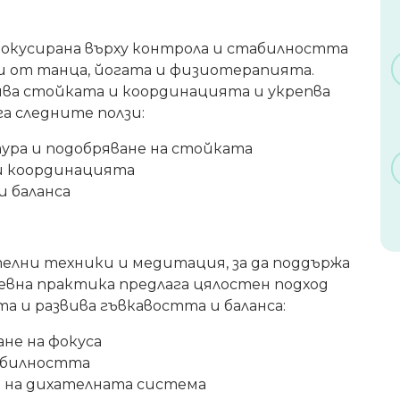
фокусирана върху контрола и стабилността
и от танца, йогата и физиотерапията.
ва стойката и координацията и укрепва
а следните ползи:
тура и подобряване на стойката
и координацията
и баланса
телни техники и медитация, за да поддържа
ревна практика предлага цялостен подход
а и развива гъвкавостта и баланса:
ане на фокуса
обилността
е на дихателната система