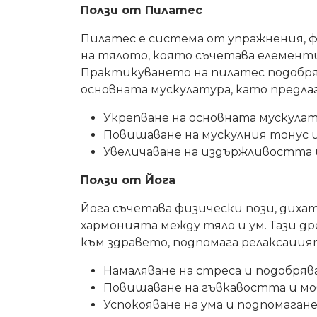
Ползи от Пилатес
Пилатес е система от упражнения, 
на тялото, която съчетава елемент
Практикуването на пилатес подобря
основната мускулатура, като предлаг
Укрепване на основната мускула
Повишаване на мускулния тонус 
Увеличаване на издържливостта 
Ползи от Йога
Йога съчетава физически пози, диха
хармонията между тяло и ум. Тази д
към здравето, подпомага релаксацият
Намаляване на стреса и подобряв
Повишаване на гъвкавостта и м
Успокояване на ума и подпомаган