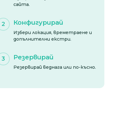
сайта.
Конфигурирай
2
Избери локация, времетраене и
допълнителни екстри.
Резервирай
3
Резервирай веднага или по-късно.