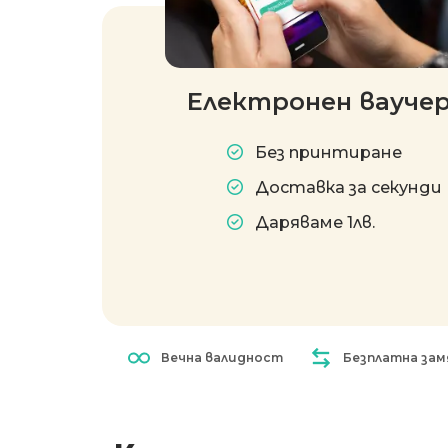
Електронен вауче
Без принтиране
Доставка за секунди
Даряваме 1лв.
Вечна валидност
Безплатна зам