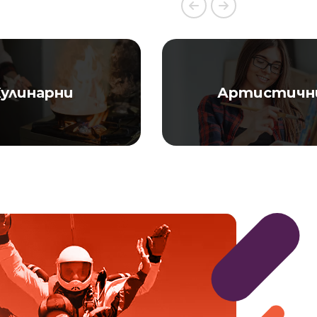
улинарни
Артистичн