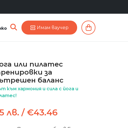
Имам ваучер
чко
ога или пилатес
ренировки за
ътрешен баланс
т към хармония и сила с йога и
латес!
5 лв. / €43.46