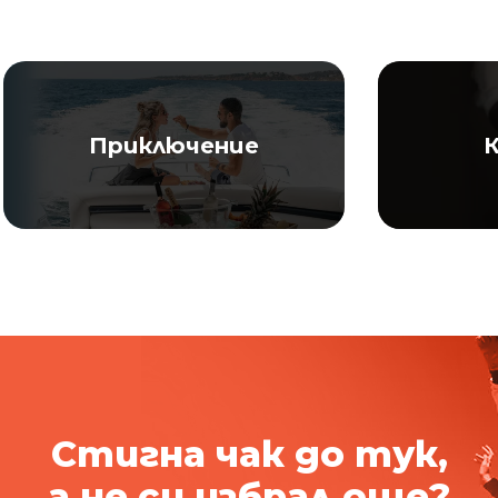
Приключение
К
Стигна чак до тук,
а не си избрал още?