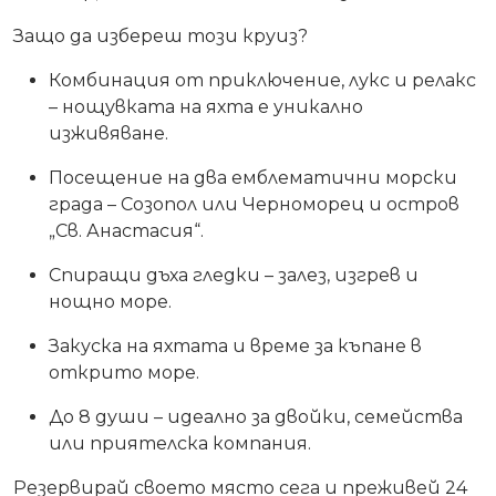
Защо да избереш този круиз?
Комбинация от приключение, лукс и релакс
– нощувката на яхта е уникално
изживяване.
Посещение на два емблематични морски
града – Созопол или Черноморец и остров
„Св. Анастасия“.
Спиращи дъха гледки
– залез, изгрев и
нощно море.
Закуска на яхтата и време за къпане в
открито море.
До 8 души – идеално за двойки, семейства
или приятелска компания.
Резервирай своето място сега и преживей 24