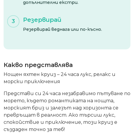
допълнителни екстри.
Резервирай
3
Резервирай веднага или по-късно.
Какво представлява
Нощен яхтен круиз – 24 часа лукс, релакс и
морски приключения
Представи си
24 часа незабравимо пътуване по
морето
, където
романтиката на нощта,
морският бриз и залезът над хоризонта
се
превръщат в реалност. Ако търсиш
лукс,
спокойствие и приключение
, този круиз е
създаден точно за теб!