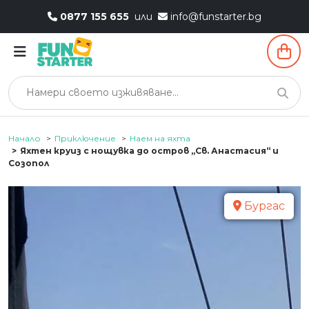
0877 155 655
или
info@funstarter.bg
Начало
Приключение
Наем на яхта
Яхтен круиз с нощувка до остров „Св. Анастасия“ и
Созопол
Бургас