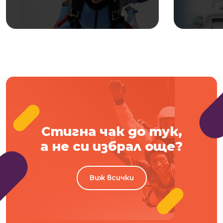
Стигна чак до тук,
а не си избрал още?
Виж всички