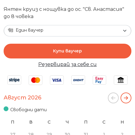
Янтен круиз с нощувка до ос. "Св. Анастасия"
до 8 човека
Един ваучер
Купи ваучер
Резервирай за себе си
Август 2026
Свободни дати
П
В
С
Ч
П
С
Н
27
28
29
30
31
1
2