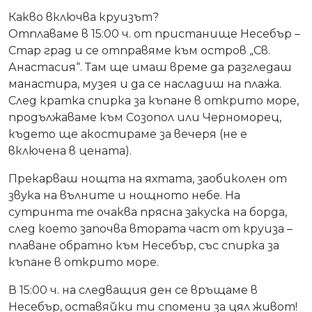
Какво включва круизът?
Отплаваме в
15:00 ч. от пристанище Несебър –
Стар град
и се отправяме към
остров „Св.
Анастасия“
. Там ще имаш време да
разгледаш
манастира, музея и да се насладиш на плажа
.
След кратка спирка за къпане в открито море,
продължаваме към
Созопол или Черноморец
,
където ще
акостираме за вечеря
(не е
включена в цената).
Прекарваш нощта на яхтата, заобиколен от
звука на вълните и нощното небе.
На
сутринта те очаква
прясна закуска на борда
,
след което започва
втората част от круиза
–
плаване обратно към Несебър, със
спирка за
къпане в открито море
.
В
15:00 ч. на следващия ден
се връщаме в
Несебър, оставяйки ти
спомени за цял живот
!