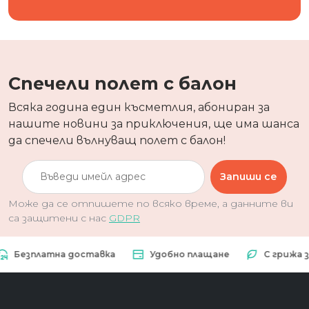
Спечели полет с балон
Всяка година един късметлия, абониран за
нашите новини за приключения, ще има шанса
да спечели вълнуващ полет с балон!
Запиши се
Може да се отпишете по всяко време, а данните ви
са защитени с нас
GDPR
зплатна доставка
Удобно плащане
С грижа за пр