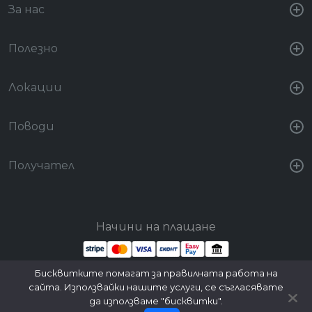
За нас
Полезно
Локации
Поводи
Получател
Начини на плащане
Бисквитките помагат за правилната работа на
Стани партньор
Вход за партньори
сайта. Използвайки нашите услуги, се съгласявате
да използваме "бисквитки".