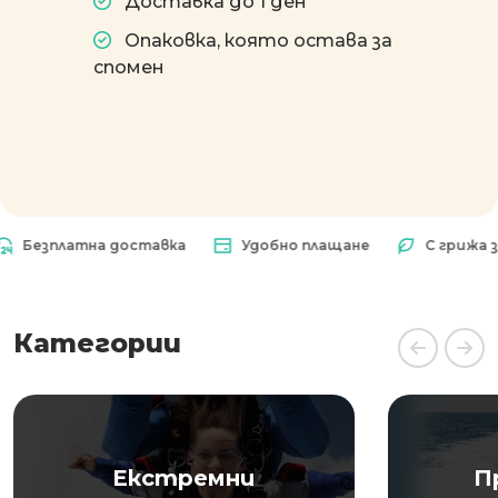
Доставка до 1 ден
Опаковка, която остава за
спомен
зплатна доставка
Удобно плащане
С грижа за пр
Категории
Екстремни
П