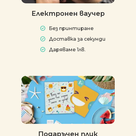
Електронен ваучер
Без принтиране
Доставка за секунди
Даряваме 1лв.
Подаръчен плик