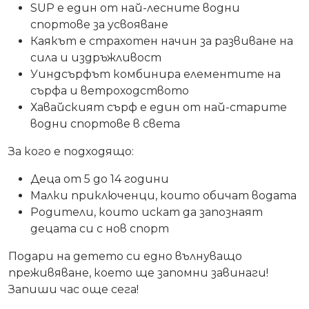
SUP е един от най-лесните водни
спортове за усвояване
Каякът е страхотен начин за развиване на
сила и издръжливост
Уиндсърфът комбинира елементите на
сърфа и ветроходството
Хавайският сърф е един от най-старите
водни спортове в света
За кого е подходящо:
Деца от 5 до 14 години
Малки приключенци, които обичат водата
Родители, които искат да запознаят
децата си с нов спорт
Подари на детето си едно вълнуващо
преживяване, което ще запомни завинаги!
Запиши час още сега!