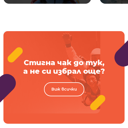
Стигна чак до тук,
а не си избрал още?
Виж всички