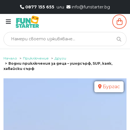
0877 155 655
или
info@funstarter.bg
Начало
Приключение
Други
Водни приключения за деца – уиндсърф, SUP, каяк,
хавайски сърф
Бургас