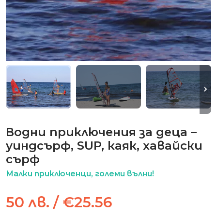
Водни приключения за деца –
уиндсърф, SUP, каяк, хавайски
сърф
Малки приключенци, големи вълни!
50 лв. / €25.56