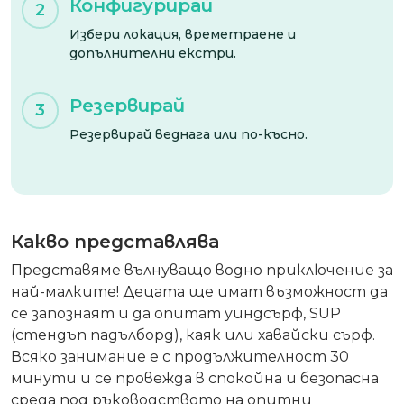
Конфигурирай
2
Избери локация, времетраене и
допълнителни екстри.
Резервирай
3
Резервирай веднага или по-късно.
Какво представлява
Представяме вълнуващо водно приключение за
най-малките! Децата ще имат възможност да
се запознаят и да опитат уиндсърф, SUP
(стендъп падълборд), каяк или хавайски сърф.
Всяко занимание е с продължителност 30
минути и се провежда в спокойна и безопасна
среда под ръководството на опитни