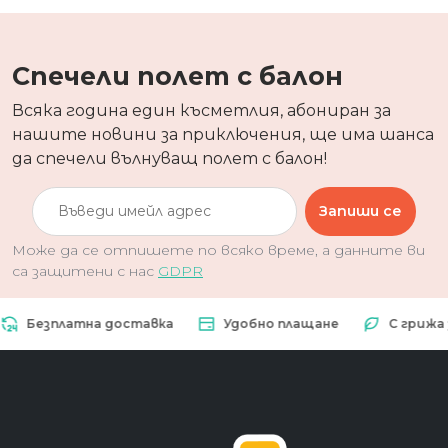
Спечели полет с балон
Всяка година един късметлия, абониран за
нашите новини за приключения, ще има шанса
да спечели вълнуващ полет с балон!
Запиши се
Може да се отпишете по всяко време, а данните ви
са защитени с нас
GDPR
езплатна доставка
Удобно плащане
С грижа за п