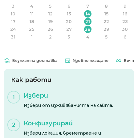
3
4
5
6
7
8
9
10
11
12
13
14
15
16
17
18
19
20
21
22
23
24
25
26
27
28
29
30
31
1
2
3
4
5
6
Безплатна доставка
Удобно плащане
Вечна ва
Как работи
Избери
1
Избери от изживяванията на сайта.
Конфигурирай
2
Избери локация, времетраене и