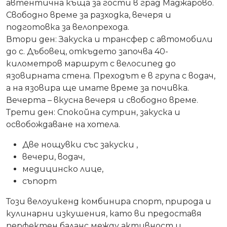
автентична къща за гости
в град Маджарово.
Свободно време за разходка, вечеря и
подготовка за велопрехода.
Втори ден:
Закуска и трансфер с автомобили
до
с. Дъбовец
, откъдето започва
40-
километров маршрут
с велосипед до
язовирната стена. Преходът е
в група с водач
,
а на язовира ще имате време за почивка.
Вечерта – вкусна вечеря и свободно време.
Трети ден:
Спокойна сутрин, закуска и
освобождаване на хотела.
Две нощувки със закуски ,
вечери, водач,
медицинско лице,
съпорт
Този велоуикенд комбинира
спорт, природа и
кулинарни изкушения
, като ви предоставя
перфектен баланс между активност и