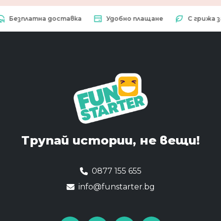
зплатна доставка
Удобно плащане
С грижа за пр
Трупай истории,
не вещи!
0877 155 655
info@funstarter.bg