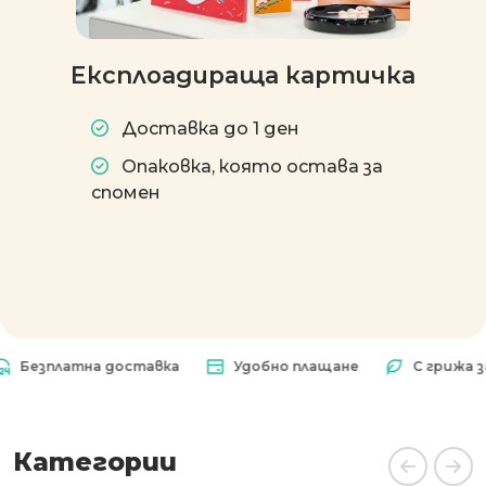
Експлоадираща картичка
Доставка до 1 ден
Опаковка, която остава за
спомен
зплатна доставка
Удобно плащане
С грижа за пр
Категории