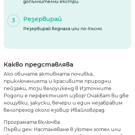
допълнителни екстри.
Резервирай
3
Резервирай веднага или по-късно.
Какво представлява
Ако обичате активната почивка,
приключенията и красивите природни
пейзажи, този
велоуикенд в Източните
Родопи
е перфектният избор! Очакват ви
две
нощувки, закуски, вечери и един незабравим
велопреход
около
язовир Ивайловград
.
Програмата включва:
Първи ден:
Настаняване в
уютен хотел или