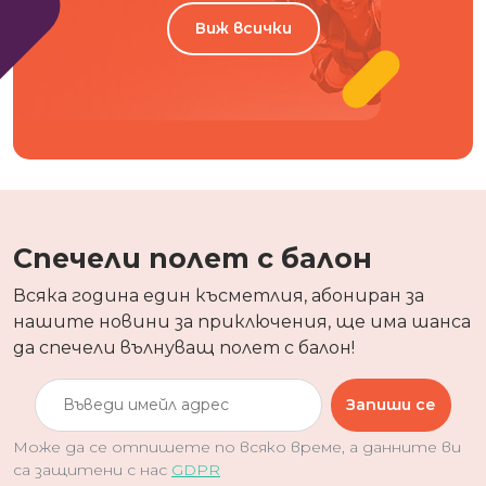
Виж всички
Спечели полет с балон
Всяка година един късметлия, абониран за
нашите новини за приключения, ще има шанса
да спечели вълнуващ полет с балон!
Запиши се
Може да се отпишете по всяко време, а данните ви
са защитени с нас
GDPR