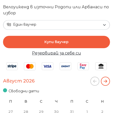
Велоуикенд в източни Родопи или Арбанаси по
избор
Един ваучер
Купи ваучер
Резервирай за себе си
Август 2026
Свободни дати
П
В
С
Ч
П
С
Н
27
28
29
30
31
1
2