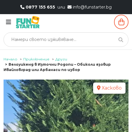
0877 155 655
или
info@funstarter.bg
Начало
Приключение
Други
Велоуикенд в Източни Родопи – Обиколи язовир
Ивайловград или Арбанаси по избор
Хасково