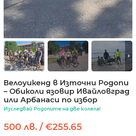
Велоуикенд в Източни Родопи
– Обиколи язовир Ивайловград
или Арбанаси по избор
Изследвай Родопите на две колела!
500 лв. / €255.65