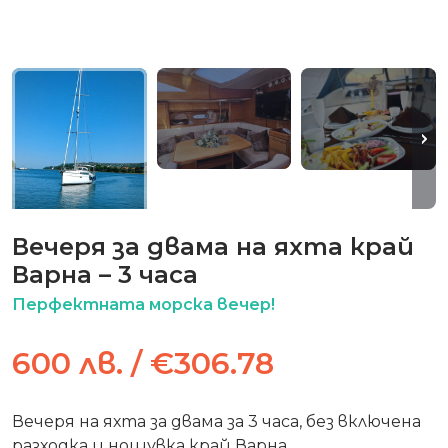
Вечеря за двама на яхта край
Варна – 3 часа
Перфектната морска вечер!
600 лв. / €306.78
Вечеря на яхта за двама за 3 часа, без включена
разходка и нощувка край Варна