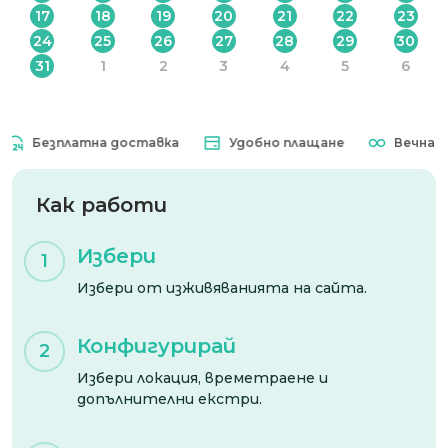
17
18
19
20
21
22
23
24
25
26
27
28
29
30
31
1
2
3
4
5
6
Безплатна доставка
Удобно плащане
Вечна вал
Как работи
Избери
1
Избери от изживяванията на сайта.
Конфигурирай
2
Избери локация, времетраене и
допълнителни екстри.