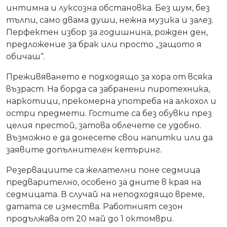
интимна и луксозна обстановка. Без шум, без
тълпи, само двама души, нежна музика и залез.
Перфектен избор за годишнина, рожден ден,
предложение за брак или просто „защото я
обичаш“.
Преживяването е подходящо за хора от всяка
възраст. На борда са забранени пиротехника,
наркотици, прекомерна употреба на алкохол и
остри предмети. Гостите са без обувки през
целия престой, затова облечете се удобно.
Възможно е да донесете свои напитки или да
заявите допълнителен кетъринг.
Резервациите са желателни поне седмица
предварително, особено за дните в края на
седмицата. В случай на неподходящо време,
датата се измества. Работният сезон
продължава от 20 май до 1 октомври.