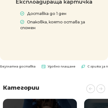
Експлоадираща картичка
Доставка до 1 ден
Опаковка, която остава за
спомен
латна доставка
Удобно плащане
С грижа за прир
Категории