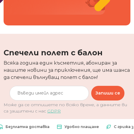
Спечели полет с балон
Всяка година един късметлия, абониран за
нашите новини за приключения, ще има шанса
да спечели вълнуващ полет с балон!
Запиши се
Може да се отпишете по всяко време, а данните ви
са защитени с нас
GDPR
зплатна доставка
Удобно плащане
С грижа за пр