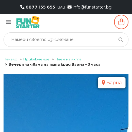
0877 155 655
или
info@funstarter.bg
Начало
Приключение
Наем на яхта
Вечеря за двама на яхта край Варна – 3 часа
Варна