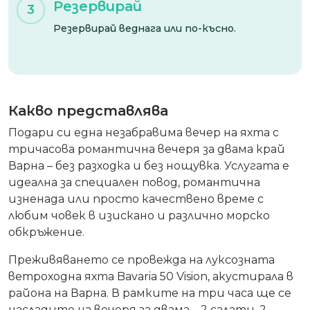
Резервирай
3
Резервирай веднага или по-късно.
Какво представлява
Подари си една незабравима вечер на яхта с
тричасова романтична вечеря за двама край
Варна – без разходка и без нощувка. Услугата е
идеална за специален повод, романтична
изненада или просто качествено време с
любим човек в изискано и различно морско
обкръжение.
Преживяването се провежда на луксозната
ветроходна яхта Bavaria 50 Vision, акустирала в
района на Варна. В рамките на три часа ще се
насладите на вечеря за двама – 2 салати, 2