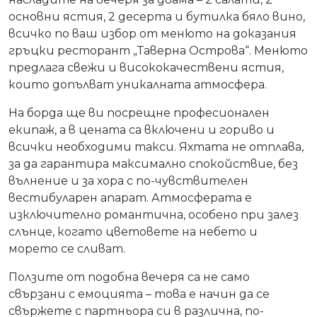
основни ястия, 2 десерта и бутилка бяло вино,
всичко по ваш избор от менюто на доказания
гръцки ресторант „Таверна Острова“. Менюто
предлага свежи и висококачествени ястия,
които допълват уникалната атмосфера.
На борда ще ви посрещне професионален
екипаж, а в цената са включени и гориво и
всички необходими такси. Яхтата не отплава,
за да гарантира максимално спокойствие, без
вълнение и за хора с по-чувствителен
вестибуларен апарат. Атмосферата е
изключително романтична, особено при залез
слънце, когато цветовете на небето и
морето се сливат.
Ползите от подобна вечеря са не само
свързани с емоцията – това е начин да се
свържете с партньора си в различна, по-