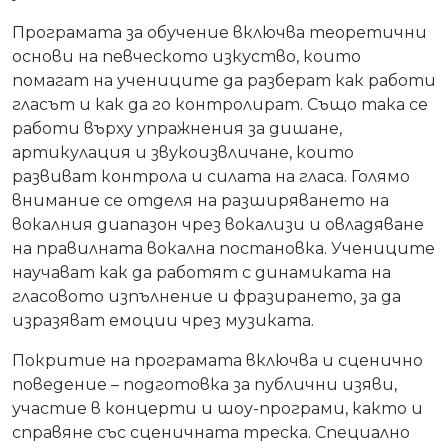
Програмата за обучение включва теоретични
основи на певческото изкуство, които
помагат на учениците да разберат как работи
гласът и как да го контролират. Също така се
работи върху упражнения за дишане,
артикулация и звукоизвличане, които
развиват контрола и силата на гласа. Голямо
внимание се отделя на разширяването на
вокалния диапазон чрез вокализи и овладяване
на правилната вокална постановка. Учениците
научават как да работят с динамиката на
гласовото изпълнение и фразирането, за да
изразяват емоции чрез музиката.
Покритие на програмата включва и сценично
поведение – подготовка за публични изяви,
участие в концерти и шоу-програми, както и
справяне със сценичната треска. Специално