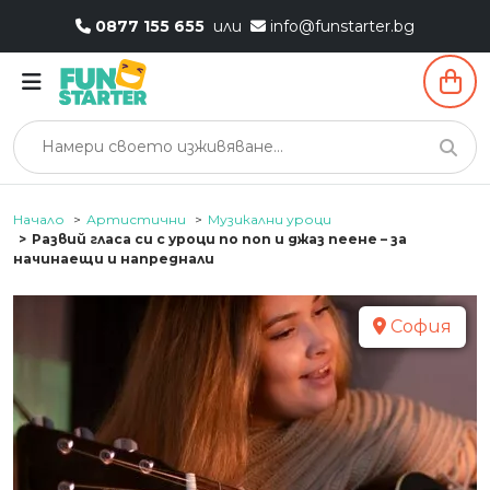
0877 155 655
или
info@funstarter.bg
Начало
Артистични
Музикални уроци
Развий гласа си с уроци по поп и джаз пеене – за
начинаещи и напреднали
София