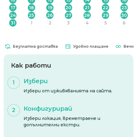
17
18
19
20
21
22
23
24
25
26
27
28
29
30
31
1
2
3
4
5
6
Безплатна доставка
Удобно плащане
Вечна ва
Как работи
Избери
1
Избери от изживяванията на сайта.
Конфигурирай
2
Избери локация, времетраене и
допълнителни екстри.