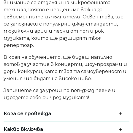
внимание се отделя и на микрофонната
техника, която е неоценимо важна за
съвременните изпълнители. Освен това, ще
се запознаеш с популярни джаз-стандарти,
мюзикълни арии и песни от поп и рок
музиката, които ще разширят твоя
репертоар.
В края на обучението, ще бъдеш напълно
готов за участие в концерти, шоу-програми и
дори конкурси, като твоята самоувереност и
умения ще бъдат на високо ниво.
Запишете се за уроци по поп-джаз пеене и
изразете себе си чрез музиката!
Кога се провежда
Какво включва