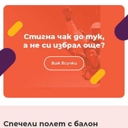
Стигна чак до тук,
а не си избрал още?
Виж всички
Спечели полет с балон