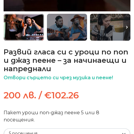
Развий гласа си с уроци по поп
и джаз пеене – за начинаещи и
напреднали
Отвори сърцето си чрез музика и пеене!
200 лв. / €102.26
Пакет уроци поп-джаз пеене 5 или 8
посещения.
5 посещения