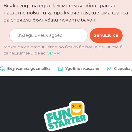
Всяка година един късметлия, абониран за
нашите новини за приключения, ще има шанса
да спечели вълнуващ полет с балон!
Запиши се
Може да се отпишете по всяко време, а данните ви
са защитени с нас
GDPR
езплатна доставка
Удобно плащане
С грижа за 