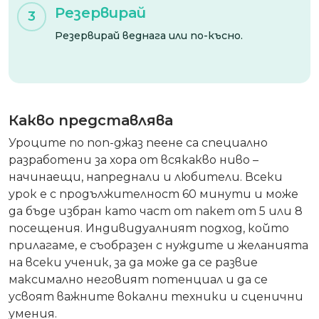
Резервирай
3
Резервирай веднага или по-късно.
Какво представлява
Уроците по поп-джаз пеене са специално
разработени за хора от всякакво ниво –
начинаещи, напреднали и любители. Всеки
урок е с продължителност 60 минути и може
да бъде избран като част от пакет от 5 или 8
посещения. Индивидуалният подход, който
прилагаме, е съобразен с нуждите и желанията
на всеки ученик, за да може да се развие
максимално неговият потенциал и да се
усвоят важните вокални техники и сценични
умения.