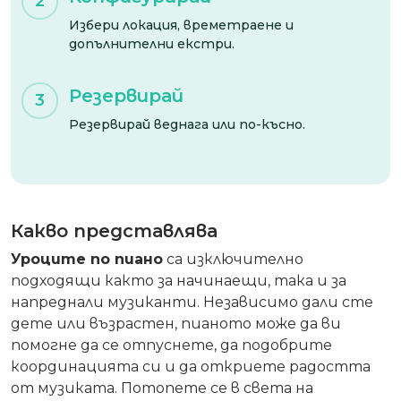
2
Избери локация, времетраене и
допълнителни екстри.
Резервирай
3
Резервирай веднага или по-късно.
Какво представлява
Уроците по пиано
са изключително
подходящи както за начинаещи, така и за
напреднали музиканти. Независимо дали сте
дете или възрастен, пианото може да ви
помогне да се отпуснете, да подобрите
координацията си и да откриете радостта
от музиката. Потопете се в света на