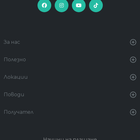
За нас
Полезно
Локации
Поводи
Получател
Начини на плащане