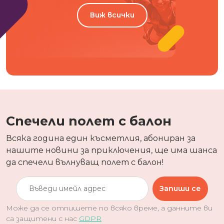
Виж всички
Спечели полет с балон
Всяка година един късметлия, абониран за
нашите новини за приключения, ще има шанса
да спечели вълнуващ полет с балон!
Запиши се
Може да се отпишете по всяко време, а данните ви
са защитени с нас
GDPR