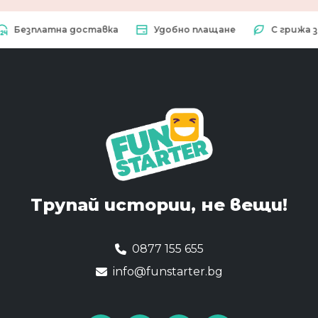
езплатна доставка
Удобно плащане
С грижа за п
Трупай истории,
не вещи!
0877 155 655
info@funstarter.bg