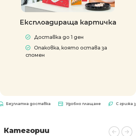
Експлоадираща картичка
Доставка до 1 ден
Опаковка, която остава за
спомен
езплатна доставка
Удобно плащане
С грижа за п
Категории