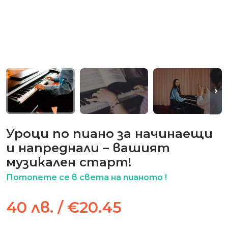
Уроци по пиано за начинаещи
и напреднали – вашият
музикален старт!
Потопете се в света на пианото !
40 лв. / €20.45