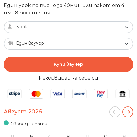
Един урок по пиано за 40мин или пакет от 4
или 8 посещения.
1 урок
Един ваучер
Купи ваучер
Резервирай за себе си
Август 2026
Свободни дати
П
В
С
Ч
П
С
Н