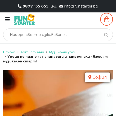
0877 155 655
или
info@funstarter.bg
Начало
Артистични
Музикални уроци
Уроци по пиано за начинаещи и напреднали – вашият
музикален старт!
София