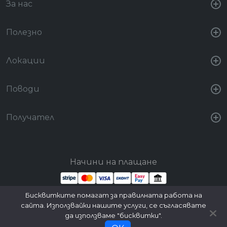
За нас
Полезно
Локации
Поводи
Получател
Начини на плащане
Бисквитките помагат за правилната работа на
Стани партньор
Вход за партньори
сайта. Използвайки нашите услуги, се съгласявате
да използваме "бисквитки".