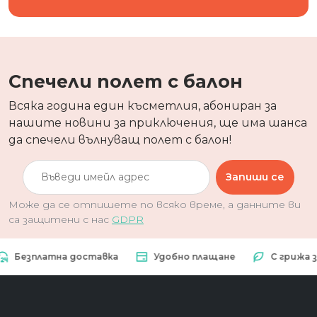
Спечели полет с балон
Всяка година един късметлия, абониран за
нашите новини за приключения, ще има шанса
да спечели вълнуващ полет с балон!
Запиши се
Може да се отпишете по всяко време, а данните ви
са защитени с нас
GDPR
зплатна доставка
Удобно плащане
С грижа за пр