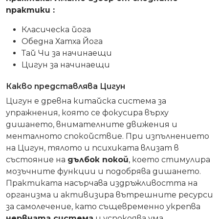
практики :
Класическа йога
Обедна Хатха Йога
Тай Чи за начинаещи
Цигун за начинаещи
Какво представлява Цигун
Цигун е древна китайска система за
упражнения, която се фокусира върху
дишането, внимателните движения и
менталното спокойствие. При изпълнението
на Цигун, тялото и психиката влизат в
състояние на
дълбок покой
, което стимулира
мозъчните функции и подобрява дишането.
Практиката насърчава издръжливостта на
организма и активизира вътрешните ресурси
за самолечение, като същевременно укрепва
нервната система
и успокоява ума.