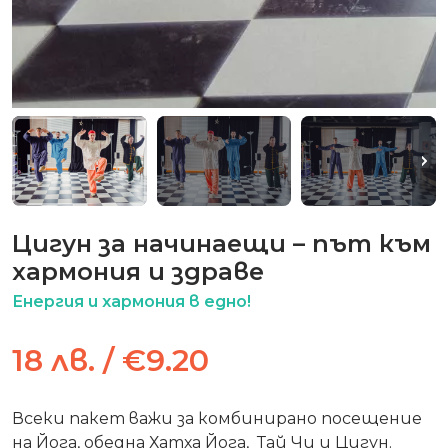
Цигун за начинаещи – път към
хармония и здраве
Енергия и хармония в едно!
18 лв. / €9.20
Всеки пакет важи за комбинирано посещение
на Йога, обедна Хатха Йога, Тай Чи и Цигун.