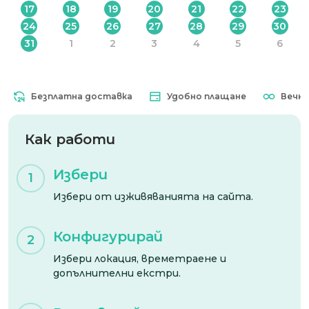
17
18
19
20
21
22
23
24
25
26
27
28
29
30
31
1
2
3
4
5
6
Безплатна доставка
Удобно плащане
Вечна ва
Как работи
Избери
1
Избери от изживяванията на сайта.
Конфигурирай
2
Избери локация, времетраене и
допълнителни екстри.