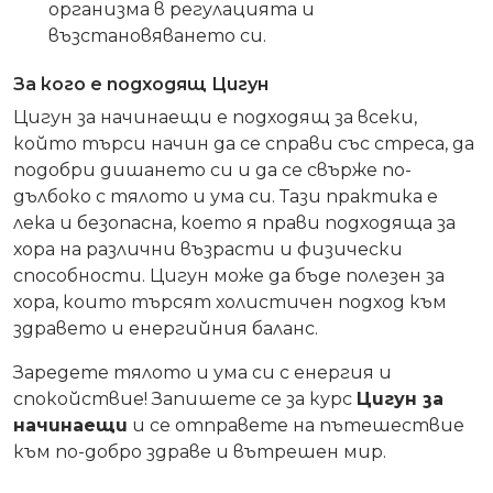
организма в регулацията и
възстановяването си.
За кого е подходящ Цигун
Цигун за начинаещи е подходящ за всеки,
който търси начин да се справи със стреса, да
подобри дишането си и да се свърже по-
дълбоко с тялото и ума си. Тази практика е
лека и безопасна, което я прави подходяща за
хора на различни възрасти и физически
способности. Цигун може да бъде полезен за
хора, които търсят холистичен подход към
здравето и енергийния баланс.
Заредете тялото и ума си с енергия и
спокойствие! Запишете се за курс
Цигун за
начинаещи
и се отправете на пътешествие
към по-добро здраве и вътрешен мир.