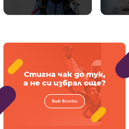
Стигна чак до тук,
а не си избрал още?
Виж всички