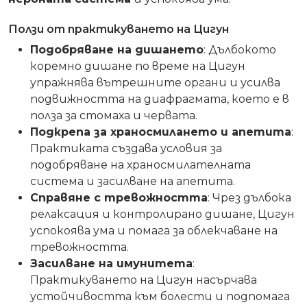
Ползи от практикуването на Цигун
Подобряване на дишането
: Дълбокото
коремно дишане по време на Цигун
упражнява вътрешните органи и усилва
подвижността на диафрагмата, което е в
полза за стомаха и червата.
Подкрепа за храносмилането и апетита
:
Практиката създава условия за
подобряване на храносмилателната
система и засилване на апетита.
Справяне с тревожността
: Чрез дълбока
релаксация и контролирано дишане, Цигун
успокоява ума и помага за облекчаване на
тревожността.
Засилване на имунитета
:
Практикуването на Цигун насърчава
устойчивостта към болести и подпомага