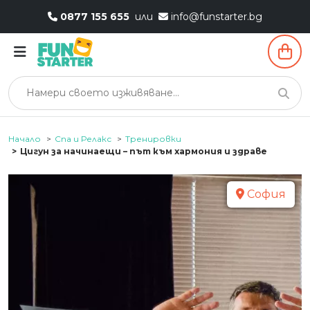
0877 155 655
или
info@funstarter.bg
Начало
Спа и Релакс
Тренировки
Цигун за начинаещи – път към хармония и здраве
София