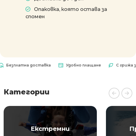
Опаковка, която остава за
спомен
зплатна доставка
Удобно плащане
С грижа за пр
Категории
Екстремни
П