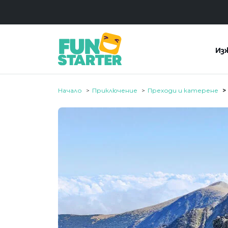
Из
Начало
Приключение
Преходи и катерене