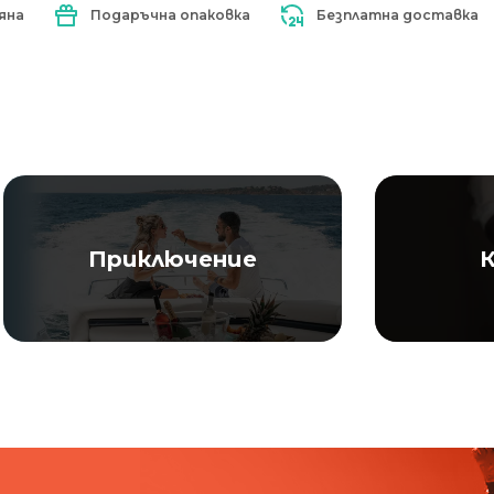
яна
Подаръчна опаковка
Безплатна доставка
Приключение
К