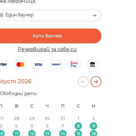
жа Заврачица
Един ваучер
Купи ваучер
Резервирай за себе си
вгуст 2026
Свободни дати
П
В
С
Ч
П
С
Н
27
28
29
30
31
1
2
3
4
5
6
7
8
9
10
11
12
13
14
15
16