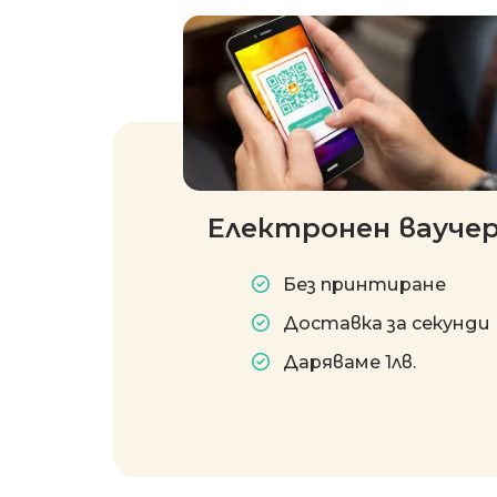
Електронен вауче
Без принтиране
Доставка за секунди
Даряваме 1лв.