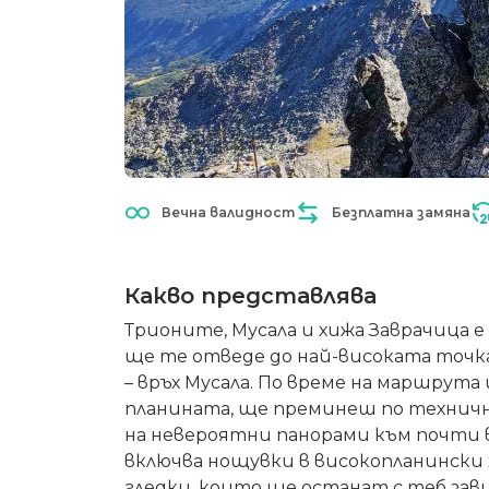
Вечна валидност
Безплатна замяна
Какво представлява
Трионите, Мусала и хижа Заврачица 
ще те отведе до най-високата точка
– връх Мусала. По време на маршрут
планината, ще преминеш по техничн
на невероятни панорами към почти 
включва нощувки в високопланински 
гледки, които ще останат с теб зав