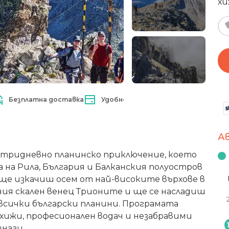
хи
Безплатна доставка
Удобно плащане
А
е тридневно планинско приключение, което
 на Рила, България и Балканския полуостров
а ще изкачиш осем от най-високите върхове в
ия скален венец Трионите и ще се насладиш
всички български планини. Програмата
хижи, професионален водач и незабравими
инаги.