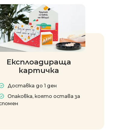
Експлоадираща
картичка
Доставка до 1 ден
Опаковка, която остава за
спомен