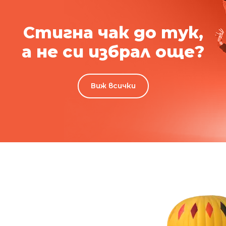
Стигна чак до тук,
а не си избрал още?
Виж всички