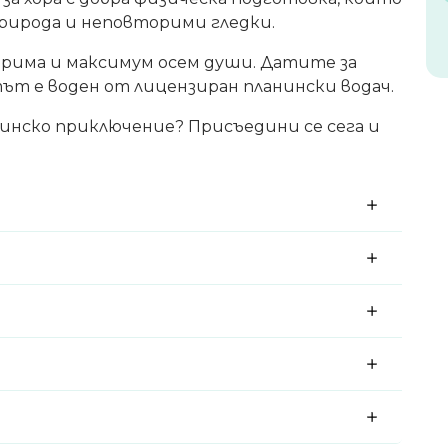
рирода и неповторими гледки.
рима и максимум осем души. Датите за
ът е воден от лицензиран планински водач.
нинско приключение? Присъедини се сега и