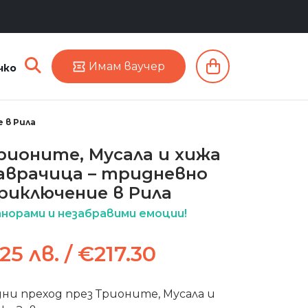
Имам ваучер
чко
 в Рила
рионите, Мусала и хижа
аврачица – тридневно
риключение в Рила
норами и незабравими емоции!
25 лв. / €217.30
дни преход през Трионите, Мусала и