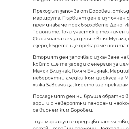
Преходът започва от Боровец, откъ
маршрута. Първият ден е изпълнен с
преминаваме през върховете Дено, Ир
Трионите. Този участък е техничен 
Финалната цел за деня е връх Мусала,
езеро, където ще прекараме нощта п
Вторият ден започва с изкачване на 
който ще те зареди с енергия за це
Малък Близнак, Голям Близнак, Мари
невероятни гледки към циркуса на М
хижа Заврачица, където ще прекара
Последният ден ни връща обратно в
гори и с невероятни панорами наоко
се върнем към Боровец.
Този маршрут е предизвикателство,
остави трайни спомени. Подходящ е 