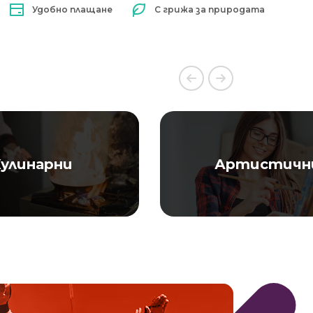
Удобно плащане
С грижа за природата
улинарни
Артистичн