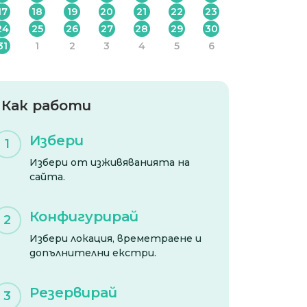
17
18
19
20
21
22
23
24
25
26
27
28
29
30
31
1
2
3
4
5
6
Как работи
Избери
1
Избери от изживяванията на
сайта.
Конфигурирай
2
Избери локация, времетраене и
допълнителни екстри.
Резервирай
3