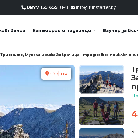
0877 155 655
или
info@funstarter.bg
живявания
Категории и подаръци
Ваучер за вси
Трионите, Мусала и хижа Заврачица – тридневно приключение
Т
София
З
п
Па
4
3 