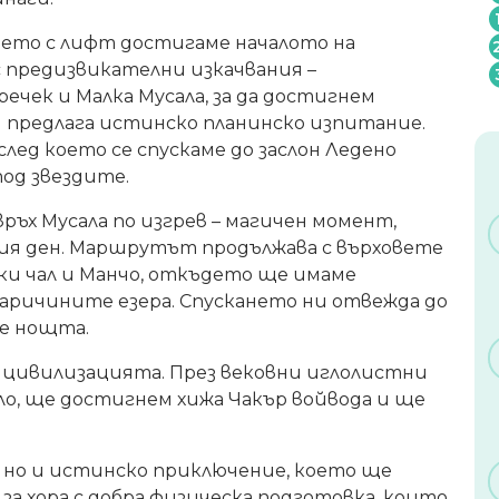
дето с лифт достигаме началото на
 предизвикателни изкачвания –
ечек и Малка Мусала, за да достигнем
и предлага истинско планинско изпитание.
 след което се спускаме до заслон Ледено
од звездите.
връх Мусала по изгрев – магичен момент,
лия ден. Маршрутът продължава с върховете
шки чал и Манчо, откъдето ще имаме
аричините езера. Спускането ни отвежда до
ме нощта.
 цивилизацията. През вековни иглолистни
ло, ще достигнем хижа Чакър войвода и ще
 но и истинско приключение, което ще
за хора с добра физическа подготовка, които