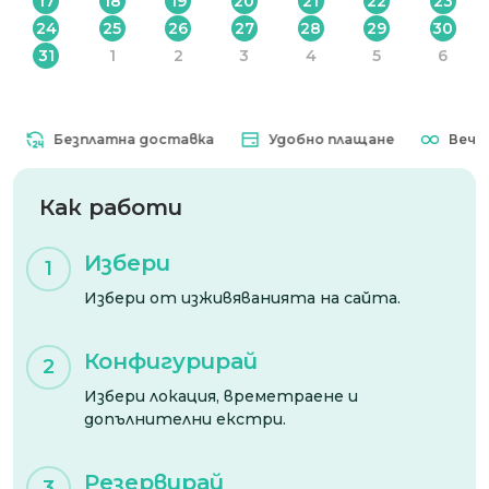
17
18
19
20
21
22
23
24
25
26
27
28
29
30
31
1
2
3
4
5
6
Безплатна доставка
Удобно плащане
Вечна в
Как работи
Избери
1
Избери от изживяванията на сайта.
Конфигурирай
2
Избери локация, времетраене и
допълнителни екстри.
Резервирай
3