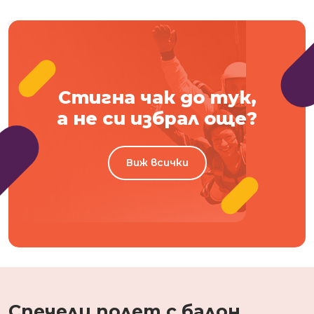
Стигна чак до тук,
а не си избрал още?
Виж всички
Спечели полет с балон