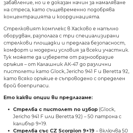
забавление, но и е доказан начин за намаляване
на стреса, като същевременно подобрява
концентрацията и координацията.
Стрелковият комплекс в Хасково е напълно
оборудван, разполага с три специализирани
стрелкови площадки и предлага безопасност,
комфорт и модерни условия за всеки участник.
Тук можете да изберете от разнообразие
оръжия – от Калашник АК-47 до различни
пистолети като Glock, Jericho 941 F и Beretta 92,
като всяко оръжие е съпроводено с определен
брой боеприпаси.
Ето какви опции ви предлагаме:
Стрелба с пистолет по избор
(Glock,
Jericho 941 F или Beretta 92) – 50 патрона с
калибър 9×19.
Стрелба със CZ Scorpion 9×19
– включва 50