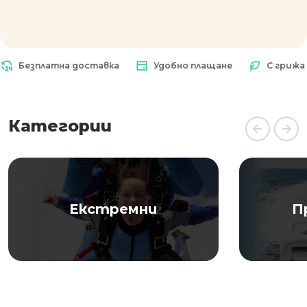
Безплатна доставка
Удобно плащане
С грижа за 
Категории
Екстремни
П