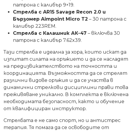
патрона с калибър 9×19.
Стрелба с AR15 Savage Recon 2.0 и
Бързомер Aimpoint Micro T2
– 30 патрона с
калибър 223REM.
Стрелба с Калашник АК-47
– включва 30
патрона с калибър 7.62x39.
Тази стрелба е идеална за хора, които искат да
изпитат силата на оръжието и да се насладят
на предизвикателството на точността и
координацията. Възможността да се стрелят
различни видове оръжия и да се участва в
динамични стрелкови дисциплини прави това
преживяване уникално. В комплекта е включена
необходимата безопасност, както и обучение
от квалифициран инструктор.
Стрелбата е не само спорт, но и антистрес
терапия. Тя помага да се освободите от