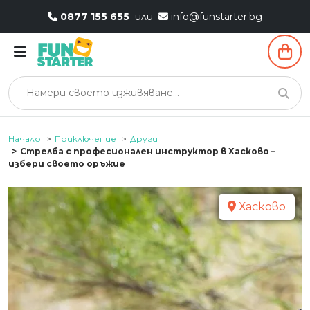
0877 155 655
или
info@funstarter.bg
Начало
Приключение
Други
Стрелба с професионален инструктор в Хасково –
избери своето оръжие
Хасково