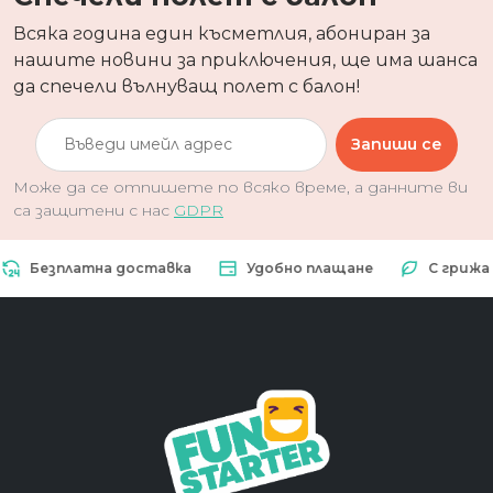
Всяка година един късметлия, абониран за
нашите новини за приключения, ще има шанса
да спечели вълнуващ полет с балон!
Запиши се
Може да се отпишете по всяко време, а данните ви
са защитени с нас
GDPR
Безплатна доставка
Удобно плащане
С грижа за 