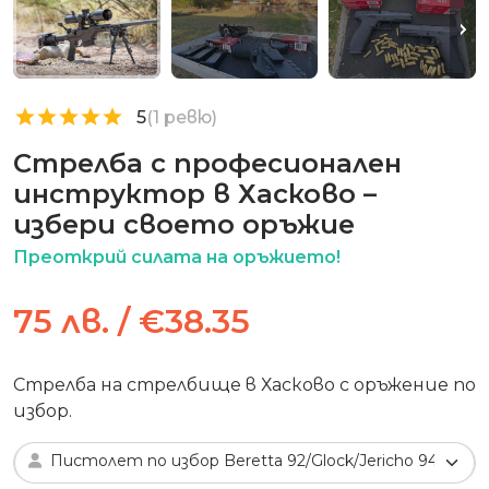
5
(1 ревю)
Стрелба с професионален
инструктор в Хасково –
избери своето оръжие
Преоткрий силата на оръжието!
75 лв. / €38.35
Стрелба на стрелбище в Хасково с оръжение по
избор.
Пистолет по избор Beretta 92/Glock/Jericho 941 F