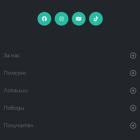
За нас
Полезно
Локации
Поводи
Получател