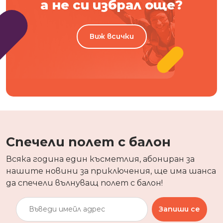
а не си избрал още?
Виж всички
Спечели полет с балон
Всяка година един късметлия, абониран за
нашите новини за приключения, ще има шанса
да спечели вълнуващ полет с балон!
Запиши се