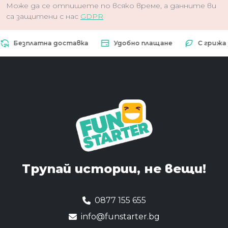
Може да се отпишете по всяко време, а данните ви
са защитени с нас
GDPR
Безплатна доставка
Удобно плащане
С грижа за 
Трупай истории,
не вещи!
0877 155 655
info@funstarter.bg