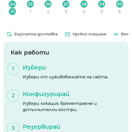
24
25
26
27
28
29
30
31
1
2
3
4
5
6
Безплатна доставка
Удобно плащане
Вечна в
Как работи
Избери
1
Избери от изживяванията на сайта.
Конфигурирай
2
Избери локация, времетраене и
допълнителни екстри.
Резервирай
3