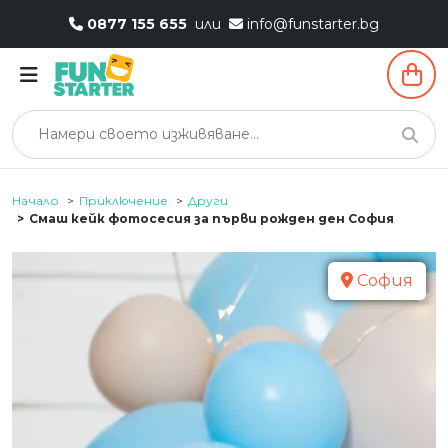
0877 155 655
или
info@funstarter.bg
Начало
Приключение
Други
Смаш кейк фотосесия за първи рожден ден София
София