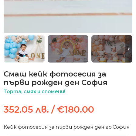
Смаш кейк фотосесия за
първи рожден ден София
Торта, смях и спомени!
352.05 лв. / €180.00
Кейк фотосесия за първи рожден ден гр.София