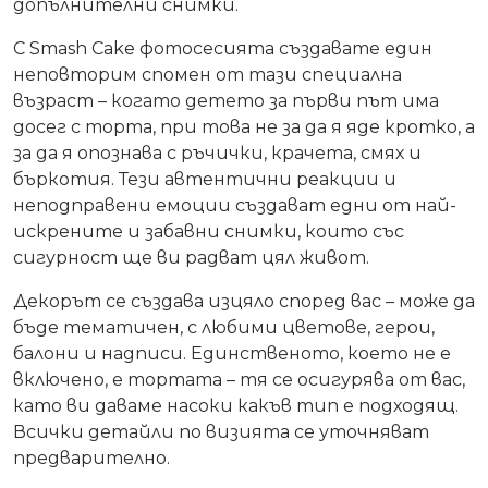
допълнителни снимки.
С Smash Cake фотосесията създавате един
неповторим спомен от тази специална
възраст – когато детето за първи път има
досег с торта, при това не за да я яде кротко, а
за да я опознава с ръчички, крачета, смях и
бъркотия. Тези автентични реакции и
неподправени емоции създават едни от най-
искрените и забавни снимки, които със
сигурност ще ви радват цял живот.
Декорът се създава изцяло според вас – може да
бъде тематичен, с любими цветове, герои,
балони и надписи. Единственото, което не е
включено, е тортата – тя се осигурява от вас,
като ви даваме насоки какъв тип е подходящ.
Всички детайли по визията се уточняват
предварително.