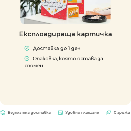
Експлоадираща картичка
Доставка до 1 ден
Опаковка, която остава за
спомен
Безплатна доставка
Удобно плащане
С грижа за 