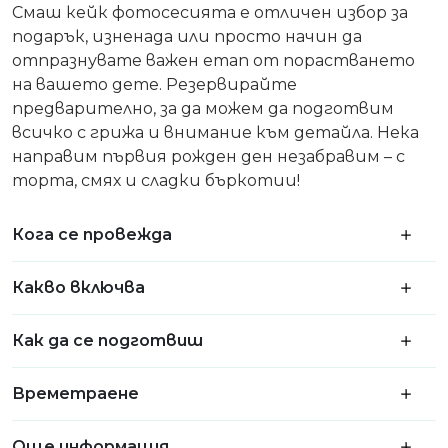
Смаш кейк фотосесията е отличен избор за
подарък, изненада или просто начин да
отпразнувате важен етап от порастването
на вашето дете. Резервирайте
предварително, за да можем да подготвим
всичко с грижа и внимание към детайла. Нека
направим първия рожден ден незабравим – с
торта, смях и сладки бъркотии!
Кога се провежда
Какво включва
Как да се подготвиш
Времетраене
Още информация