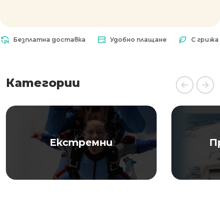
Безплатна доставка
Удобно плащане
С грижа за 
Категории
Екстремни
П