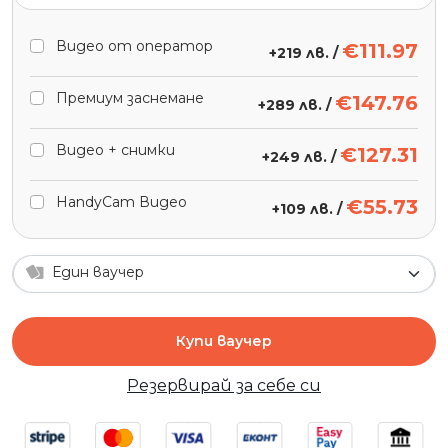
Видео от оператор
€111.97
+
219 лв.
/
Премиум заснемане
€147.76
+
289 лв.
/
Видео + снимки
€127.31
+
249 лв.
/
HandyCam Видео
€55.73
+
109 лв.
/
Един ваучер
Купи ваучер
Резервирай за себе си