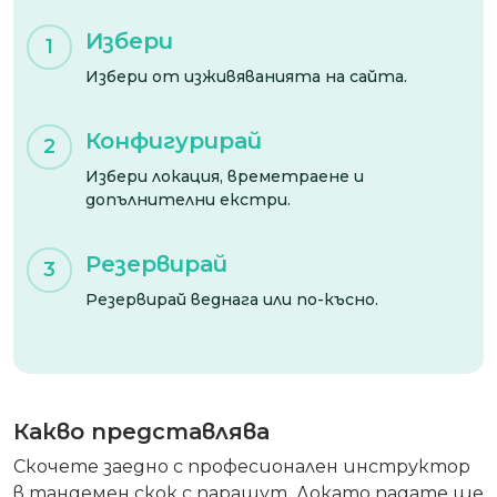
Избери
1
Избери от изживяванията на сайта.
Конфигурирай
2
Избери локация, времетраене и
допълнителни екстри.
Резервирай
3
Резервирай веднага или по-късно.
Какво представлява
Скочете заедно с професионален инструктор
в тандемен скок с парашут. Докато падате ще