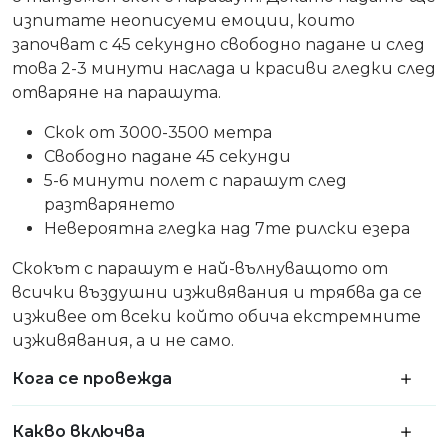
изпитате неописуеми емоции, които
започват с 45 секундно свободно падане и след
това 2-3 минути наслада и красиви гледки след
отваряне на парашута.
Скок от 3000-3500 метра
Свободно паданe 45 секунди
5-6 минути полет с парашут след
разтварянето
Невероятна гледка над 7те рилски езера
Скокът с парашут е най-вълнуващото от
всички въздушни изживявания и трябва да се
изживее от всеки който обича екстремните
изживявания, а и не само.
Кога се провежда
Какво включва