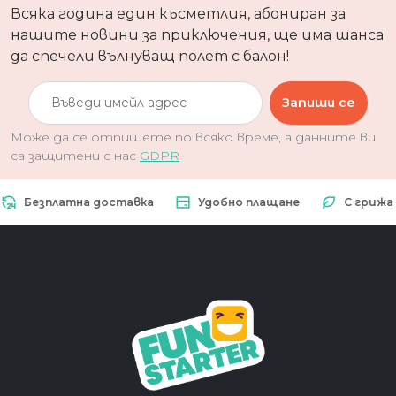
Всяка година един късметлия, абониран за
нашите новини за приключения, ще има шанса
да спечели вълнуващ полет с балон!
Запиши се
Може да се отпишете по всяко време, а данните ви
са защитени с нас
GDPR
Безплатна доставка
Удобно плащане
С грижа за 