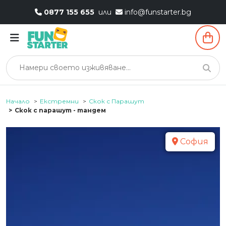
0877 155 655
или
info@funstarter.bg
Начало
Екстремни
Скок с Парашут
Скок с парашут - тандем
София