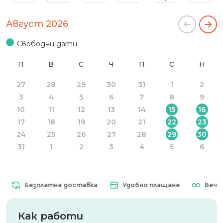
Август 2026
Свободни дати
П
В
С
Ч
П
С
Н
27
28
29
30
31
1
2
3
4
5
6
7
8
9
10
11
12
13
14
15
16
17
18
19
20
21
22
23
24
25
26
27
28
29
30
31
1
2
3
4
5
6
Безплатна доставка
Удобно плащане
Вечна 
Как работи