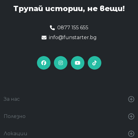
Трупай истории,
не вещи!
0877 155 655
info@funstarter.bg
За нас
Полезно
Локации