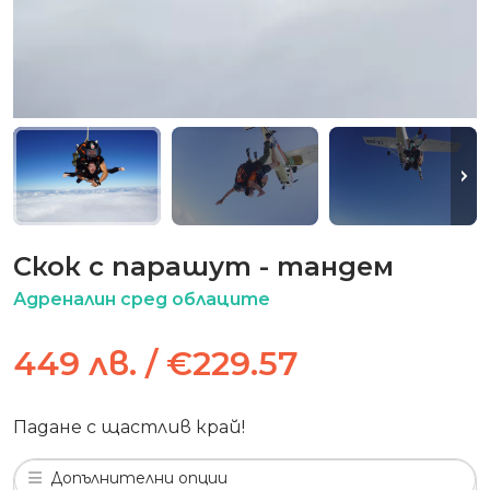
Скок с парашут - тандем
Адреналин сред облаците
449 лв. / €229.57
Падане с щастлив край!
Допълнителни опции