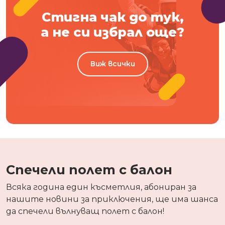
Стигна чак до тук,
а не си избрал още?
Виж всички
Спечели полет с балон
Всяка година един късметлия, абониран за
нашите новини за приключения, ще има шанса
да спечели вълнуващ полет с балон!