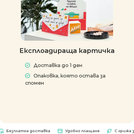
Експлоадираща картичка
Доставка до 1 ден
Опаковка, която остава за
спомен
зплатна доставка
Удобно плащане
С грижа за пр