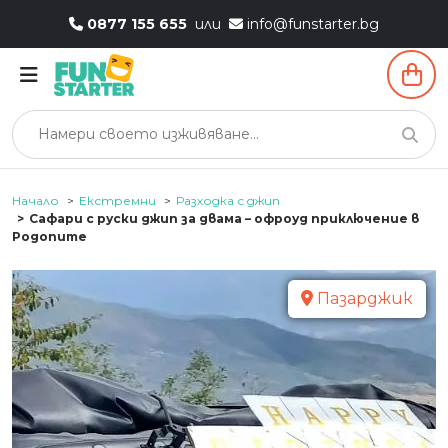
0877 155 655
или
info@funstarter.bg
Начало
Екстремни
Разходка с джип
Сафари с руски джип за двама – офроуд приключение в
Родопите
Пазарджик