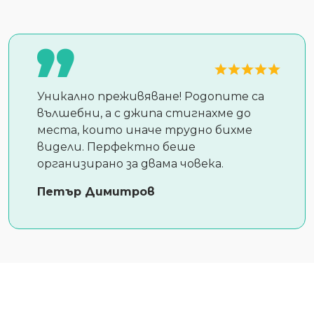
Уникално преживяване! Родопите са
вълшебни, а с джипа стигнахме до
места, които иначе трудно бихме
видели. Перфектно беше
организирано за двама човека.
Петър Димитров