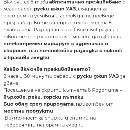
Включи се в това
автентично преживяване
с
легендарен
руски джип УАЗ
, създаден за
екстремни условия и готов да те преведе
през най-дивите и непристъпни места в
планината. Разходката ще бъде съобразена с
твоите предпочитания – можеш да избереш
по-екстремен маршрут с адреналин и
скорост
, или
по-спокойна разходка с пикник
и красиви гледки
.
Какво включва преживяването?
2 часа и 30 минути сафари с
руски джип УАЗ
за
двама
Посещение на скрити кътчета в Родопите –
върхове, реки, горски пътеки
Био обяд сред природата
, приготвен от
местни продукти
Възможност за спирки и снимки на
невероятни панорамни гледки