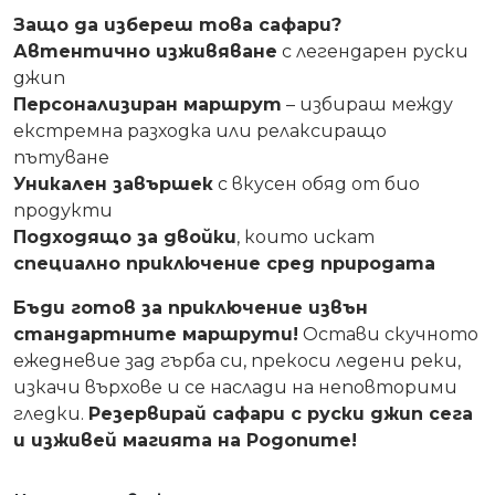
Защо да избереш това сафари?
Автентично изживяване
с легендарен руски
джип
Персонализиран маршрут
– избираш между
екстремна разходка или релаксиращо
пътуване
Уникален завършек
с вкусен обяд от био
продукти
Подходящо за двойки
, които искат
специално приключение сред природата
Бъди готов за приключение извън
стандартните маршрути!
Остави скучното
ежедневие зад гърба си, прекоси ледени реки,
изкачи върхове и се наслади на неповторими
гледки.
Резервирай сафари с руски джип сега
и изживей магията на Родопите!