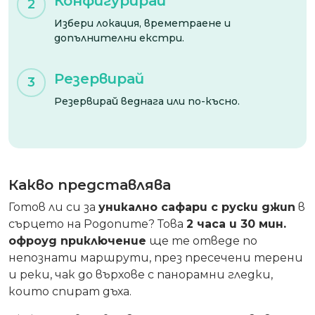
Конфигурирай
2
Избери локация, времетраене и
допълнителни екстри.
Резервирай
3
Резервирай веднага или по-късно.
Какво представлява
Готов ли си за
уникално сафари с руски джип
в
сърцето на Родопите? Това
2 часа и 30 мин.
офроуд приключение
ще те отведе по
непознати маршрути, през пресечени терени
и реки, чак до върхове с панорамни гледки,
които спират дъха.