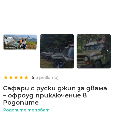
5
(3 ревюта)
Сафари с руски джип за двама
– офроуд приключение в
Родопите
Родопите те зоват!