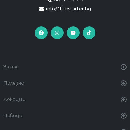
info@funstarter.bg
За нас
Полезно
Локации
Поводи