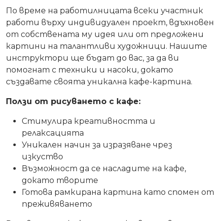
По време на работилницата всеки участник
работи върху индивидуален проект, вдъхновен
от собствената му идея или от предложени
картини на талантливи художници. Нашите
инструктори ще бъдат до вас, за да ви
помогнат с техники и насоки, докато
създавате своята уникална кафе-картина.
Ползи от рисуването с кафе:
Стимулира креативността и
релаксацията
Уникален начин за изразяване чрез
изкуство
Възможност да се насладите на кафе,
докато творите
Готова рамкирана картина като спомен от
преживяването