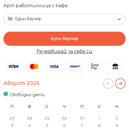
Арт работилница с кафе.
Един ваучер
Купи ваучер
Резервирай за себе си
Август 2026
Свободни дати
П
В
С
Ч
П
С
Н
27
28
29
30
31
1
2
3
4
5
6
7
8
9