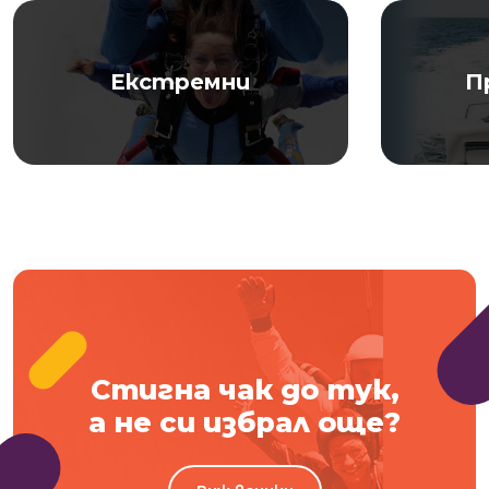
Екстремни
П
Стигна чак до тук,
а не си избрал още?