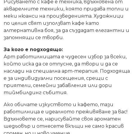
Рисуването с кафе е техника, вдъхновена от
акварелните техники, която придава топли и
меки нюанси на произведенията. Художници
по целия свят използват кафе като
алтернативна боя, за да създадат елегантни и
запомнящи се творби.
За кого е подходящо:
Арт работилницата е чудесен избор за всеки,
който иска да се отпусне, да твори и да се
наслади на специална арт-терапия. Подходяща
е за индивидуални посещения, срещи с
приятели, семейни забавления или дори
тиймбилдинг събития.
Ако обичате изкуството и кафето, тази
работилница е идеалното преживяване за вас!
Вдъхновете се, нарисувайте своя ароматен
шедьовър и отнесете вкъщи не само красив
спомен, но и ново умение.