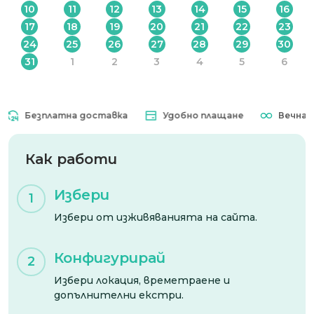
10
11
12
13
14
15
16
17
18
19
20
21
22
23
24
25
26
27
28
29
30
31
1
2
3
4
5
6
Безплатна доставка
Удобно плащане
Вечна вал
Как работи
Избери
1
Избери от изживяванията на сайта.
Конфигурирай
2
Избери локация, времетраене и
допълнителни екстри.