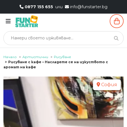
0877 155 655
или
info@funstarter.bg
Начало
Артистични
Рисуване
Рисуване с кафе – Насладете се на изкуството с
аромат на кафе
София