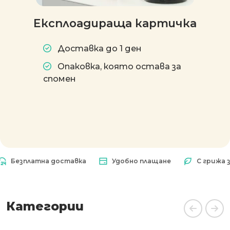
Експлоадираща картичка
Доставка до 1 ден
Опаковка, която остава за
спомен
зплатна доставка
Удобно плащане
С грижа за пр
Категории