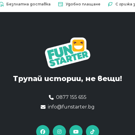
зплатна доставка
Удобно плащане
С грижа за пр
Трупай истории,
не вещи!
0877 155 655
info@funstarter.bg