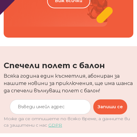
Виж всички
Спечели полет с балон
Всяка година един късметлия, абониран за
нашите новини за приключения, ще има шанса
да спечели вълнуващ полет с балон!
Запиши се
Може да се отпишете по всяко време, а данните ви
са защитени с нас
GDPR