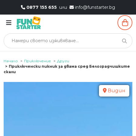
0877 155 655
или
info@funstarter.bg
Начало
Приключение
Други
Приключенски пикник за двама сред Белоградчишките
скали
Видин