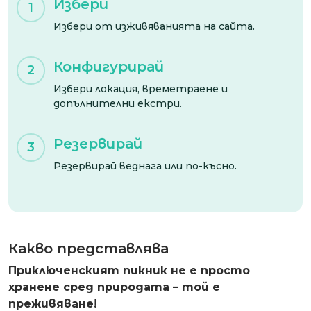
Избери
1
Избери от изживяванията на сайта.
Конфигурирай
2
Избери локация, времетраене и
допълнителни екстри.
Резервирай
3
Резервирай веднага или по-късно.
Какво представлява
Приключенският пикник не е просто
хранене сред природата – той е
преживяване!