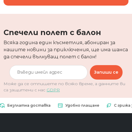
Спечели полет с балон
Всяка година един късметлия, абониран за
нашите новини за приключения, ще има шанса
да спечели вълнуващ полет с балон!
Запиши се
Може да се отпишете по всяко време, а данните ви
са защитени с нас
GDPR
езплатна доставка
Удобно плащане
С грижа за п