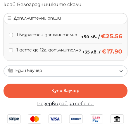
край Белоградчишките скали
Допълнителни опции
1 възрастен допълнително
€25.56
+
50 лв.
/
1 дете до 12г. допълнително
€17.90
+
35 лв.
/
Един ваучер
Купи ваучер
Резервирай за себе си