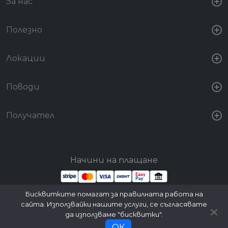
За нас
Полезно
Локации
Поводи
Получател
Начини на плащане
Бисквитките помагат за правилната работа на
Стани партньор
Вход за партньори
сайта. Използвайки нашите услуги, се съгласявате
да използваме "бисквитки".
ОК