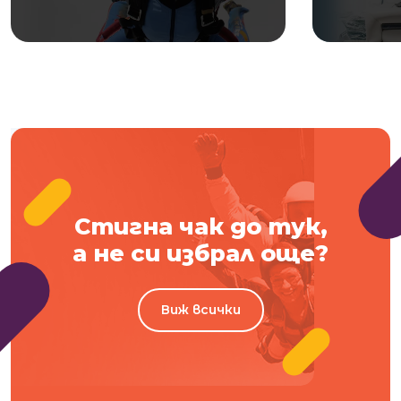
Стигна чак до тук,
а не си избрал още?
Виж всички