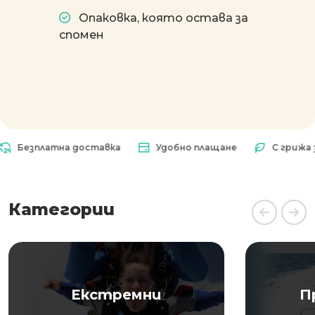
Опаковка, която остава за
спомен
езплатна доставка
Удобно плащане
С грижа за п
Категории
Екстремни
П