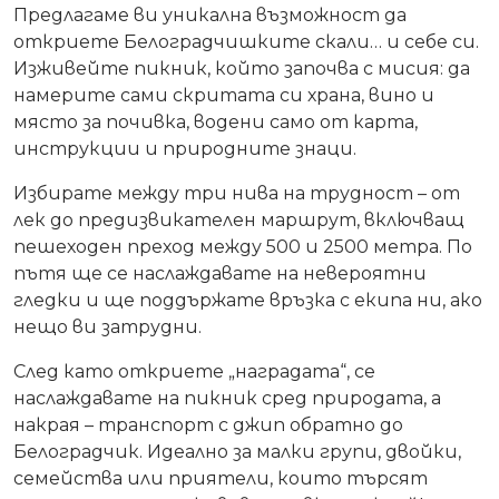
Предлагаме ви уникална възможност да
откриете Белоградчишките скали… и себе си.
Изживейте пикник, който започва с мисия: да
намерите сами скритата си храна, вино и
място за почивка, водени само от карта,
инструкции и природните знаци.
Избирате между три нива на трудност – от
лек до предизвикателен маршрут, включващ
пешеходен преход между 500 и 2500 метра. По
пътя ще се наслаждавате на невероятни
гледки и ще поддържате връзка с екипа ни, ако
нещо ви затрудни.
След като откриете „наградата“, се
наслаждавате на пикник сред природата, а
накрая – транспорт с джип обратно до
Белоградчик. Идеално за малки групи, двойки,
семейства или приятели, които търсят