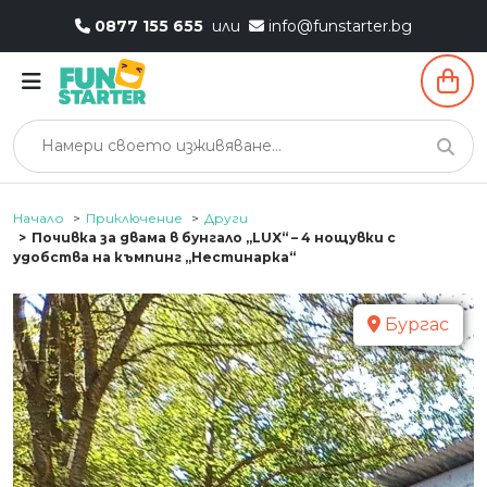
0877 155 655
или
info@funstarter.bg
Начало
Приключение
Други
Почивка за двама в бунгало „LUX“ – 4 нощувки с
удобства на къмпинг „Нестинарка“
Бургас