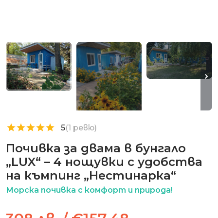
5
(1 ревю)
Почивка за двама в бунгало
„LUX“ – 4 нощувки с удобства
на къмпинг „Нестинарка“
Морска почивка с комфорт и природа!