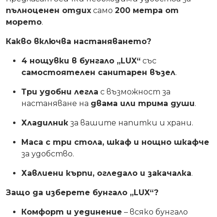
пълноценен отдих
само
200 метра от
морето
.
Какво включва настаняването?
4 нощувки в бунгало „LUX“
със
самостоятелен санитарен възел
.
Три удобни легла
с възможност за
настаняване на
двама или трима души
.
Хладилник
за вашите напитки и храни.
Маса с три стола, шкаф и нощно шкафче
за удобство.
Хавлиени кърпи, огледало и закачалка
.
Защо да изберете бунгало „LUX“?
Комфорт и уединение
– всяко бунгало