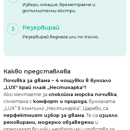
Избери локация, времетраене и
допълнителни екстри.
Резервирай
3
Резервирай веднага или по-късно.
Какво представлява
Почивка за двама – 4 нощувки в бунгало
„LUX“ край плаж „Нестинарка“!
Ако мечтаете за
спокойна морска почивка
,
съчетана с
комфорт и природа
, бунгалата
„LUX“ в къмпинг „Нестинарка“, Царево, са
перфектният избор за двама
. Те са
изцяло
реновирани, модерно обзаведени
и
предлагат всички необходими удобства за