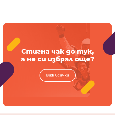
Стигна чак до тук,
а не си избрал още?
Виж всички