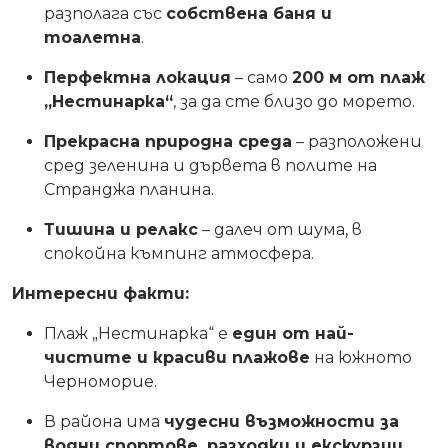
разполага със
собствена баня и
тоалетна
.
Перфектна локация
– само
200 м от плаж
„Нестинарка“
, за да сте близо до морето.
Прекрасна природна среда
– разположени
сред зеленина и дървета в полите на
Странджа планина.
Тишина и релакс
– далеч от шума, в
спокойна къмпинг атмосфера.
Интересни факти:
Плаж „Нестинарка“ е
един от най-
чистите и красиви плажове
на южното
Черноморие.
В района има
чудесни възможности за
водни спортове, разходки и екскурзии
.