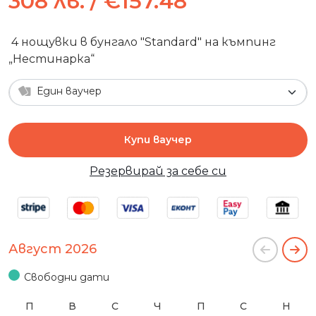
308 лв. / €157.48
4 нощувки в бунгало "Standard" на къмпинг
„Нестинарка“
Един ваучер
Купи ваучер
Резервирай за себе си
Август 2026
Свободни дати
П
В
С
Ч
П
С
Н