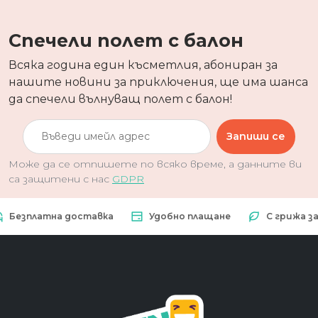
Спечели полет с балон
Всяка година един късметлия, абониран за
нашите новини за приключения, ще има шанса
да спечели вълнуващ полет с балон!
Запиши се
Може да се отпишете по всяко време, а данните ви
са защитени с нас
GDPR
платна доставка
Удобно плащане
С грижа за при