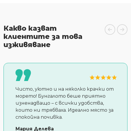
Какво казват
клиентите за това
изживяване
Чисто, уютно и на няколко крачки от
морето! Бунгалото беше приятно
изненадващо – с всички удобства,
които ни трябваха. Идеално място за
спокойна почивка.
Мария Делева