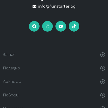
info@funstarter.bg
За нас
Полезно
Локации
Поводи