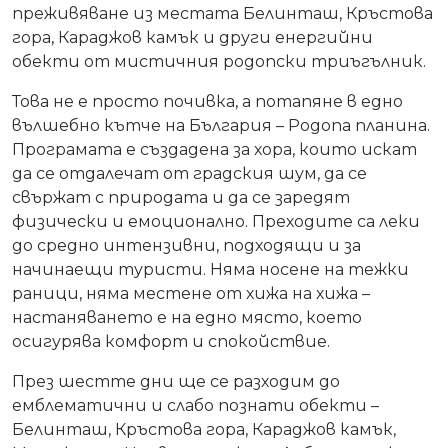
преживяване из местата Белинташ, Кръстова
гора, Караджов камък и други енергийни
обекти от мистичния родопски триъгълник.
Това не е просто почивка, а потапяне в едно
вълшебно кътче на България – Родопа планина.
Програмата е създадена за хора, които искат
да се отдалечат от градския шум, да се
свържат с природата и да се заредят
физически и емоционално. Преходите са леки
до средно интензивни, подходящи и за
начинаещи туристи. Няма носене на тежки
раници, няма местене от хижа на хижа –
настаняването е на едно място, което
осигурява комфорт и спокойствие.
През шестте дни ще се разходим до
емблематични и слабо познати обекти –
Белинташ, Кръстова гора, Караджов камък,