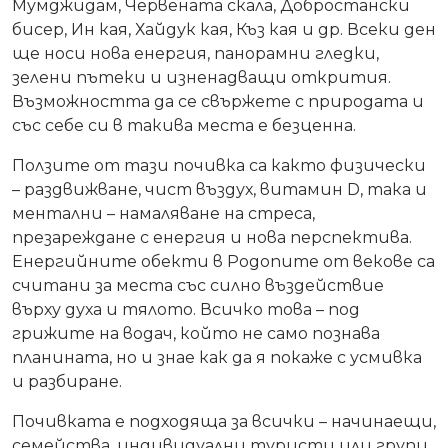
Мумджидам, Червената скала, Добростански
бисер, Ин кая, Хайдук кая, Къз кая и др. Всеки ден
ще носи нова енергия, панорамни гледки,
зелени пътеки и изненадващи открития.
Възможността да се свържете с природата и
със себе си в такива места е безценна.
Ползите от тази почивка са както физически
– раздвижване, чист въздух, витамин D, така и
ментални – намаляване на стреса,
презареждане с енергия и нова перспектива.
Енергийните обекти в Родопите от векове са
считани за места със силно въздействие
върху духа и тялото. Всичко това – под
грижите на водач, който не само познава
планината, но и знае как да я покаже с усмивка
и разбиране.
Почивката е подходяща за всички – начинаещи,
семейства, индивидуални туристи или групи