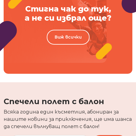
Стигна чак до тук,
а не си избрал още?
Виж всички
Спечели полет с балон
Всяка година един късметлия, абониран за
нашите новини за приключения, ще има шанса
да спечели вълнуващ полет с балон!