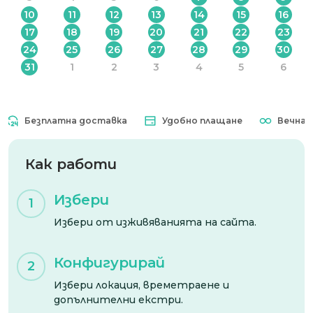
10
11
12
13
14
15
16
17
18
19
20
21
22
23
24
25
26
27
28
29
30
31
1
2
3
4
5
6
Безплатна доставка
Удобно плащане
Вечна вал
Как работи
Избери
1
Избери от изживяванията на сайта.
Конфигурирай
2
Избери локация, времетраене и
допълнителни екстри.