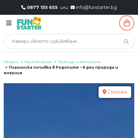
0877 155 655
или
info@funstarter.bg
Начало
Приключение
Преходи и катерене
Планинска почивка в Родопите – 6 дни природа и
енергия
Смолян