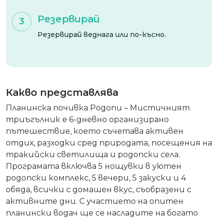
Резервирай
3
Резервирай веднага или по-късно.
Какво представлява
Планинска почивка Родопи – Мистичният
триъгълник е 6-дневно организирано
пътешествие, което съчетава активен
отдих, разходки сред природата, посещения на
тракийски светилища и родопски села.
Програмата включва 5 нощувки в уютен
родопски комплекс, 5 вечери, 5 закуски и 4
обяда, всички с домашен вкус, съобразени с
активните дни. С участието на опитен
планински водач ще се насладите на богато