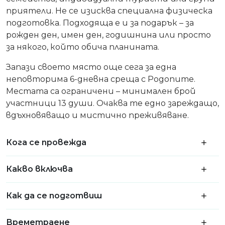
приятели. Не се изисква специална физическа
подготовка. Подходяща е и за подарък – за
рожден ден, имен ден, годишнина или просто
за някого, който обича планината.
Запази своето място още сега за една
неповторима 6-дневна среща с Родопите.
Местата са ограничени – минимален брой
участници 13 души. Очаква те едно зареждащо,
вдъхновяващо и мистично преживяване.
Кога се провежда
Какво включва
Как да се подготвиш
Времетраене