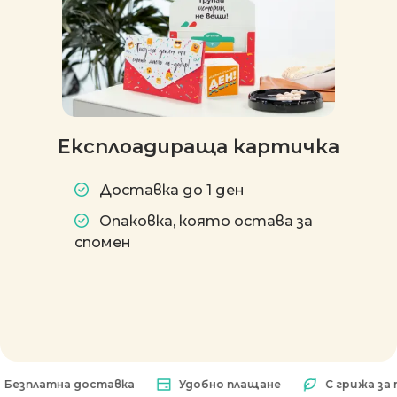
Експлоадираща картичка
Доставка до 1 ден
Опаковка, която остава за
спомен
латна доставка
Удобно плащане
С грижа за прир