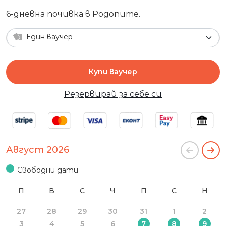
6-дневна почивка в Родопите.
Един ваучер
Купи ваучер
Резервирай за себе си
Август 2026
Свободни дати
П
В
С
Ч
П
С
Н
27
28
29
30
31
1
2
3
4
5
6
7
8
9