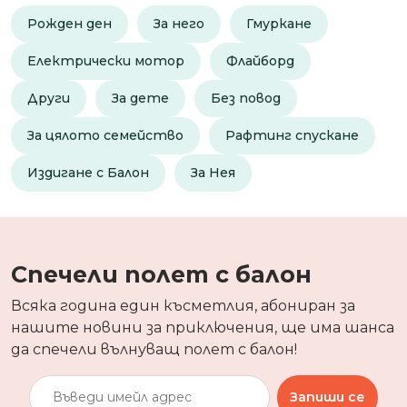
Рожден ден
За него
Гмуркане
Електрически мотор
Флайборд
Други
За дете
Без повод
За цялото семейство
Рафтинг спускане
Издигане с Балон
За Нея
Спечели полет с балон
Всяка година един късметлия, абониран за
нашите новини за приключения, ще има шанса
да спечели вълнуващ полет с балон!
Запиши се