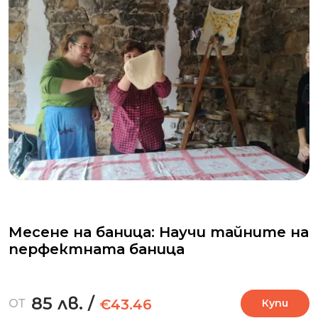
Месене на баница: Научи тайните на
перфектната баница
85 лв.
/
€43.46
ОТ
Купи