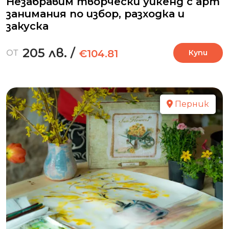
Незабравим творчески уикенд с арт
занимания по избор, разходка и
закуска
205 лв.
/
€104.81
ОТ
Купи
Перник