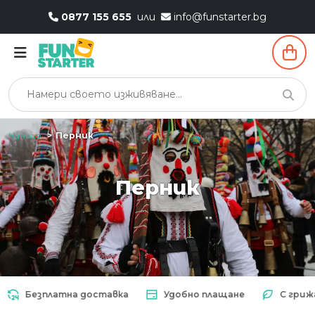
0877 155 655
или
info@funstarter.bg
Начало
Перник
Перник
Безплатна доставка
Удобно плащане
С грижа з