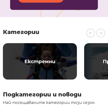
Категории
Екстремни
П
Подкатегории и поводи
Най-посещаваните категории този сезон: