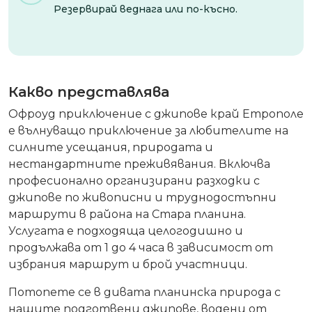
Резервирай веднага или по-късно.
Какво представлява
Офроуд приключение с джипове край Етрополе
е вълнуващо приключение за любителите на
силните усещания, природата и
нестандартните преживявания. Включва
професионално организирани разходки с
джипове по живописни и труднодостъпни
маршрути в района на Стара планина.
Услугата е подходяща целогодишно и
продължава от 1 до 4 часа в зависимост от
избрания маршрут и брой участници.
Потопете се в дивата планинска природа с
нашите подготвени джипове, водени от