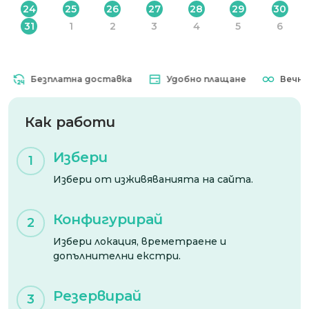
24
25
26
27
28
29
30
31
1
2
3
4
5
6
Безплатна доставка
Удобно плащане
Вечна в
Как работи
Избери
1
Избери от изживяванията на сайта.
Конфигурирай
2
Избери локация, времетраене и
допълнителни екстри.
Резервирай
3