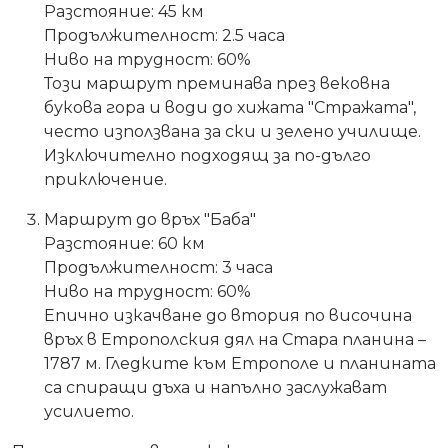
Разстояние: 45 км
Продължителност: 2.5 часа
Ниво на трудност: 60%
Този маршрут преминава през вековна
букова гора и води до хижата "Стражата",
често използвана за ски и зелено училище.
Изключително подходящ за по-дълго
приключение.
Маршрут до връх "Баба"
Разстояние: 60 км
Продължителност: 3 часа
Ниво на трудност: 60%
Епично изкачване до втория по височина
връх в Етрополския дял на Стара планина –
1787 м. Гледките към Етрополе и планината
са спиращи дъха и напълно заслужават
усилието.