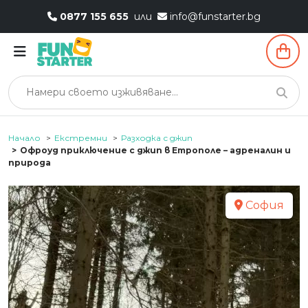
0877 155 655
или
info@funstarter.bg
Начало
Екстремни
Разходка с джип
Офроуд приключение с джип в Етрополе – адреналин и
природа
София