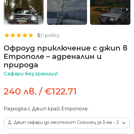
5
(1 ревю)
Офроуд приключение с джип в
Етрополе – адреналин и
природа
Сафари без граници!
240 лв. / €122.71
Разходка с Джип край Етрополе.
Джип сафари до местност Соколец за 3-ма – 2 часа