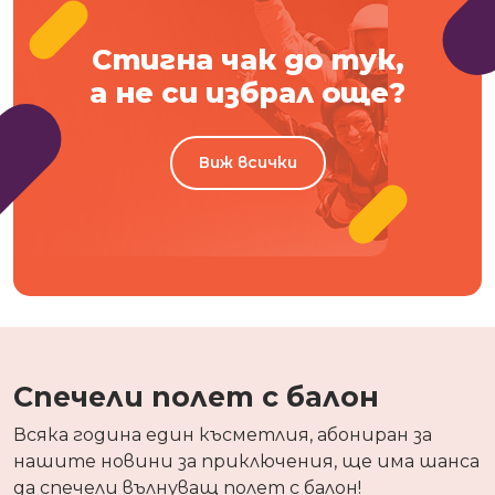
Стигна чак до тук,
а не си избрал още?
Виж всички
Спечели полет с балон
Всяка година един късметлия, абониран за
нашите новини за приключения, ще има шанса
да спечели вълнуващ полет с балон!