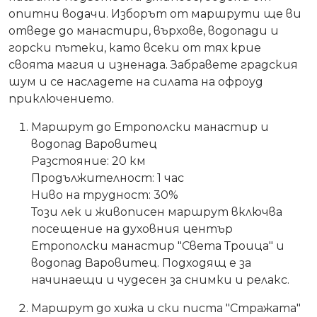
опитни водачи. Изборът от маршрути ще ви
отведе до манастири, върхове, водопади и
горски пътеки, като всеки от тях крие
своята магия и изненада. Забравете градския
шум и се насладете на силата на офроуд
приключението.
Маршрут до Етрополски манастир и
водопад Варовитец
Разстояние: 20 км
Продължителност: 1 час
Ниво на трудност: 30%
Този лек и живописен маршрут включва
посещение на духовния център
Етрополски манастир "Света Троица" и
водопад Варовитец. Подходящ е за
начинаещи и чудесен за снимки и релакс.
Маршрут до хижа и ски писта "Стражата"