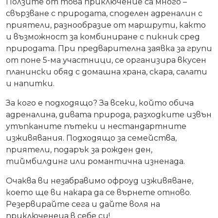
Ползите от това приключение са много –
свързване с природата, споделен адреналин с
приятели, разнообразие от маршрути, както
и възможност за комбиниране с пикник сред
природата. При предварителна заявка за групи
от поне 5-ма участници, се организира вкусен
планински обяд с домашна храна, скара, салати
и напитки.
За кого е подходящо? За всеки, който обича
адреналина, дивата природа, разходките извън
утъпканите пътеки и нестандартните
изживявания. Подходящо за семейства,
приятели, подарък за рожден ден,
тиймбилдинг или романтична изненада.
Очаква ви незабравимо офроуд изживяване,
което ще ви накара да се върнете отново.
Резервирайте сега и дайте воля на
приключенеца в себе си!