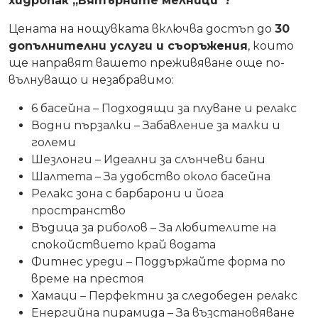
хидропак „Вятърните мелници“?
Цената на нощувката включва достъп до
30
допълнителни услуги и съоръжения
, които
ще направят вашето преживяване още по-
вълнуващо и незабравимо:
6 басейна – Подходящи за плуване и релакс
Водни пързалки – Забавление за малки и
големи
Шезлонги – Идеални за слънчеви бани
Шалтета – За удобство около басейна
Релакс зона с барбарони и йога
пространство
Въдица за риболов – За любителите на
спокойствието край водата
Фитнес уреди – Поддържайте форма по
време на престоя
Хамаци – Перфектни за следобеден релакс
Енергийна пирамида – За възстановяване