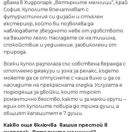
двама в Хидропарк „Вятърните мелници“, край
София. Куполите впечатляват с
футуристичния си дизайн и стъклен
екстериор, който ви позволява да
наблюдавате звездното небе от удобството
на вашето легло. Насладете се на тишина,
спокойствие и уединение, заобиколени от
природа.
Всеки купол разполага със собствена веранда с
отопляемо джакузи и зона за релакс, където
можете да се отпуснете с чаша вино и да се
насладите на прекрасната гледка. Услугата е
подходяща за двойки, които търсят
романтично бягство, както и за малки групи –
един от куполите побира до трима души, а
общият капацитет е 7 души.
Какво още включва вашия престой в