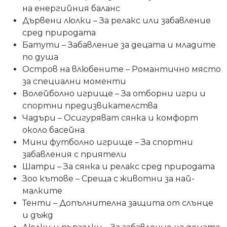
на енергийния баланс
Дървени люлки – За релакс или забавление
сред природата
Батути – Забавление за децата и младите
по душа
Остров на влюбените – Романтично място
за специални моменти
Волейболно игрище – За отборни игри и
спортни предизвикателства
Чадъри – Осигуряват сянка и комфорт
около басейна
Мини футболно игрище – За спортни
забавления с приятели
Шатри – За сянка и релакс сред природата
Зоо кътове – Среща с животни за най-
малките
Тенти – Допълнителна защита от слънце
и дъжд