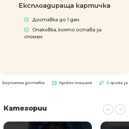
Експлоадираща картичка
Доставка до 1 ден
Опаковка, която остава за
спомен
латна доставка
Удобно плащане
С грижа за прир
Категории