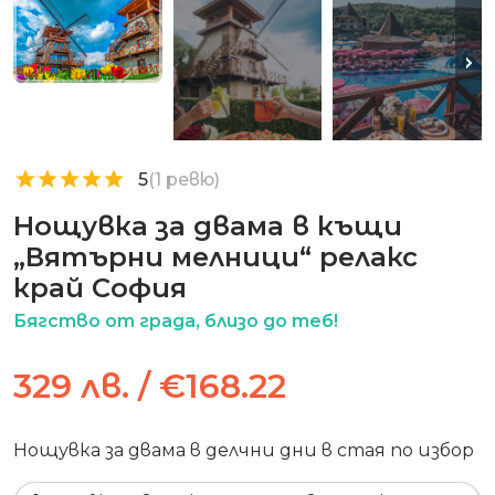
5
(1 ревю)
Нощувка за двама в къщи
„Вятърни мелници“ релакс
край София
Бягство от града, близо до теб!
329 лв. / €168.22
Нощувка за двама в делчни дни в стая по избор