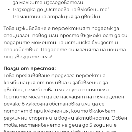
за малките изследователи
Разходка до „Острова на влюбените“ –
Романтична атракция за двойки
Това изживяване е перфектният подарък за
специален повод или просто възможност да си
подарите моменти на истинска близост и
спокойствие. Подарете си магията на нощта
под звездите сега!
Ползи от престоя:
Това преживяване предлага перфектна
комбинация от почивка и забавление за
двойки, семейства или групи приятели.
Гостите могат да се насладят на пълноценен
релакс в луксозна обстановка или да се
потопят в приключения, които включват
различни спортни и водни активности. Освен
това, настаняването на деца до 5 години е