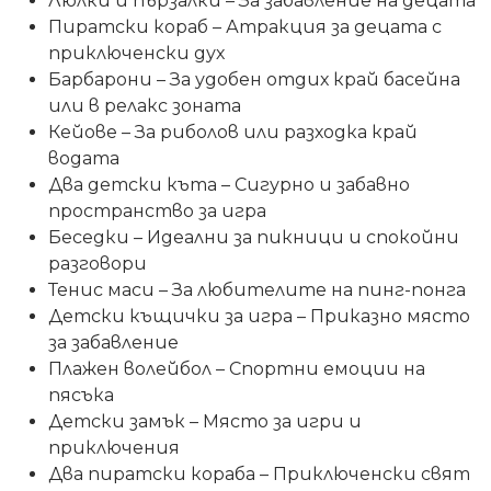
Люлки и пързалки – За забавление на децата
Пиратски кораб – Атракция за децата с
приключенски дух
Барбарони – За удобен отдих край басейна
или в релакс зоната
Кейове – За риболов или разходка край
водата
Два детски къта – Сигурно и забавно
пространство за игра
Беседки – Идеални за пикници и спокойни
разговори
Тенис маси – За любителите на пинг-понга
Детски къщички за игра – Приказно място
за забавление
Плажен волейбол – Спортни емоции на
пясъка
Детски замък – Място за игри и
приключения
Два пиратски кораба – Приключенски свят