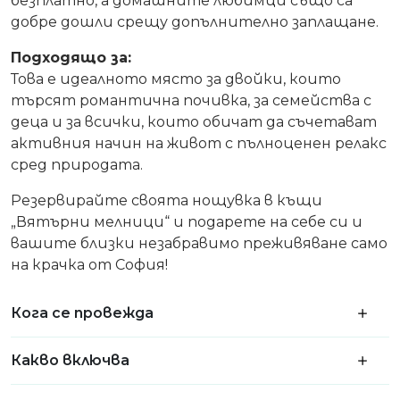
безплатно, а домашните любимци също са
добре дошли срещу допълнително заплащане.
Подходящо за:
Това е идеалното място за двойки, които
търсят романтична почивка, за семейства с
деца и за всички, които обичат да съчетават
активния начин на живот с пълноценен релакс
сред природата.
Резервирайте своята нощувка в къщи
„Вятърни мелници“ и подарете на себе си и
вашите близки незабравимо преживяване само
на крачка от София!
Кога се провежда
Какво включва