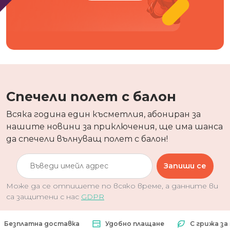
Спечели полет с балон
Всяка година един късметлия, абониран за
нашите новини за приключения, ще има шанса
да спечели вълнуващ полет с балон!
Запиши се
Може да се отпишете по всяко време, а данните ви
са защитени с нас
GDPR
латна доставка
Удобно плащане
С грижа за прир