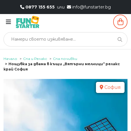
0877 155 655
или
info@funstarter.bg
Начало
Спа и Релакс
Спа почивки
Нощувка за двама в къщи „Вятърни мелници“ релакс
край София
София