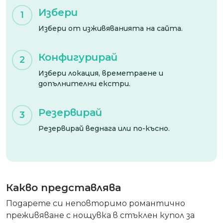
Избери
1
Избери от изживяванията на сайта.
Конфигурирай
2
Избери локация, времетраене и
допълнителни екстри.
Резервирай
3
Резервирай веднага или по-късно.
Какво представлява
Подарете си неповторимо романтично
преживяване с нощувка в стъклен купол за