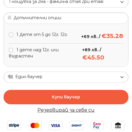
1 нощувка за 2ма - фамилна стая 2ри етаж
Допълнителни опции
1 Дете от 5 до 12г. 12г.
€35.28
+
69 лв.
/
1 дете над 12г. или
+
89 лв.
/
възрастен
€45.50
Един ваучер
Купи ваучер
Резервирай за себе си