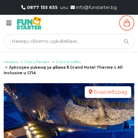
0877 155 655
или
info@funstarter.bg
Начало
Спа и Релакс
Спа почивки
Луксозен уикенд за двама в Grand Hotel Therme с All
Inclusive и СПА
Благоевград