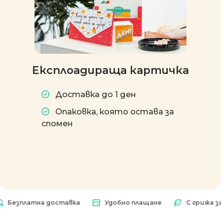
Експлоадираща картичка
Доставка до 1 ден
Опаковка, която остава за
спомен
платна доставка
Удобно плащане
С грижа за при