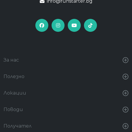
info@funstarter.bg
За нас
Полезно
Локации
Поводи
Получател