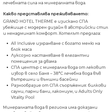
лечебната сила на минералната вода.
Какво представлява преживяването:
GRAND HOTEL THERME е изискано СПА
убежище с модерен дизайн в австрийски стил
и ненадминат комфорт. Хотелът предлага:
All Inclusive изхранване с богато меню на
блок маса
Луксозно настаняване в елегантни
помещения за двама
СПА център с минерална вода от лековит
извор в село Баня – 38°C лечебна вода във
вътрешни и външни басейни
Разнообразие от СПА съоръжения: билкови
сауни, парни бани, лакониум, и Adults Only
Vitality Pool
Минералната вода в региона има доказани