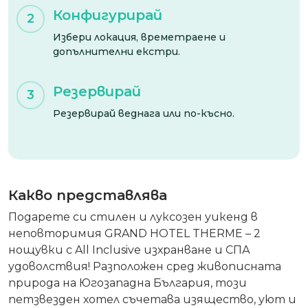
Конфигурирай
2
Избери локация, времетраене и
допълнителни екстри.
Резервирай
3
Резервирай веднага или по-късно.
Какво представлява
Подарете си стилен и луксозен уикенд в
неповторимия GRAND HOTEL THERME – 2
нощувки с All Inclusive изхранване и СПА
удоволствия! Разположен сред живописната
природа на Югозападна България, този
петзвезден хотел съчетава изящество, уют и