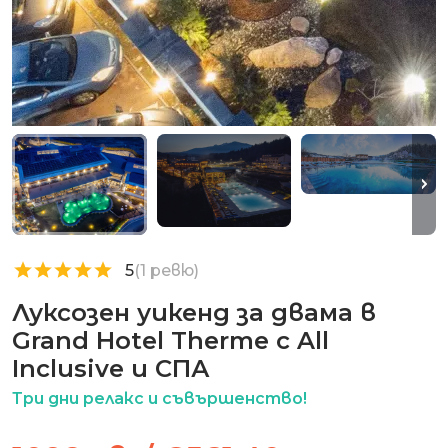
5
(1 ревю)
Луксозен уикенд за двама в
Grand Hotel Therme с All
Inclusive и СПА
Три дни релакс и съвършенство!