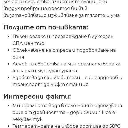
лечебни свойства, а чистият планински
въздух превръща престоя ви във
възстановяващо изживяване за тялото и ума.
Ползите от почивката:
Пълен релакс и презареждане в луксозен
СПА център
Облекчаване на стреса и подобряване на
съня
Лечебни свойства на минералната вода за
кожата и мускулатурата
Удобства за ски любители – ски гардероб и
транспорт до лифт станция
Интересни факти:
Минералната вода в село Баня е използвана
още от древността – дори Филип II се е
лекувал тук
Температурата на извора достига до 58°C