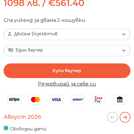
1098 лв. / €561.40
Спа уикенд за двама 2 нощувки.
Двойна Екзекютив
Един ваучер
Купи ваучер
Резервирай за себе си
Август 2026
Свободни дати