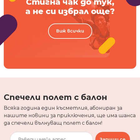
Стигна чак до тук,
а не си избрал още?
Виж всички
Спечели полет с балон
Всяка година един късметлия, абониран за
нашите новини за приключения, ще има шанса
да спечели вълнуващ полет с балон!
Запиши се