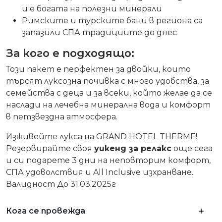
и е богата на полезни минерали
Римските и турските бани в региона са
запазили СПА традициите до днес
За кого е подходящо:
Този пакет е перфектен за двойки, които
търсят луксозна почивка с много удобства, за
семейства с деца и за всеки, който желае да се
наслади на лечебна минерална вода и комфорт
в петзвездна атмосфера.
Изживейте лукса на GRAND HOTEL THERME!
Резервирайте своя
уикенд за релакс
още сега
и си подарете 3 дни на неповторим комфорт,
СПА удоволствия и All Inclusive изхранване.
Валидност
До 31.03.2025г
Кога се провежда