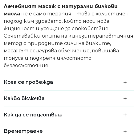
Лечебният масаж с натурални билкови
масла
не е само терапия – това е холистичен
подход към здравето, който носи нова
жизненост и усещане за спокойствие.
Съчетавайки опита на кинезитерапевтичния
метод с природните сили на билките,
масажът осигурява облекчение, повишава
тонуса и подкрепя цялостното
благосъстояние.
Кога се провежда
Какво включва
Как да се подготвиш
Времетраене