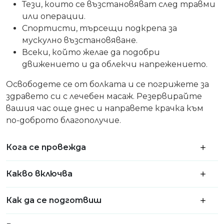
Тези, които се възстановяват след травми
или операции.
Спортисти, търсещи подкрепа за
мускулно възстановяване.
Всеки, който желае да подобри
движението и да облекчи напрежението.
Освободете се от болката и се погрижете за
здравето си с лечебен масаж. Резервирайте
вашия час още днес и направете крачка към
по-доброто благополучие.
Кога се провежда
Какво включва
Как да се подготвиш