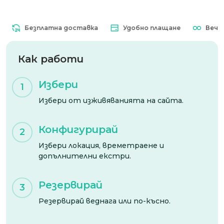
Безплатна доставка
Удобно плащане
Вечна в
Как работи
Избери
1
Избери от изживяванията на сайта.
Конфигурирай
2
Избери локация, времетраене и
допълнителни екстри.
Резервирай
3
Резервирай веднага или по-късно.