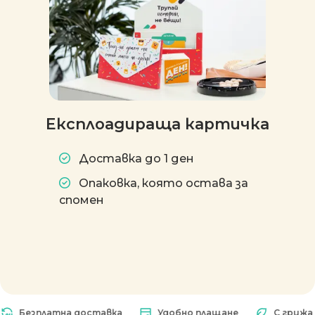
Експлоадираща картичка
Доставка до 1 ден
Опаковка, която остава за
спомен
Безплатна доставка
Удобно плащане
С грижа за 