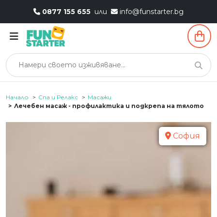
0877 155 655
или
info@funstarter.bg
Начало
Спа и Релакс
Масажи
Лечебен масаж - профилактика и подкрепа на тялото
София