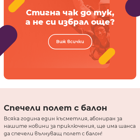
Стигна чак до тук,
а не си избрал още?
Виж всички
Спечели полет с балон
Всяка година един късметлия, абониран за
нашите новини за приключения, ще има шанса
да спечели вълнуващ полет с балон!