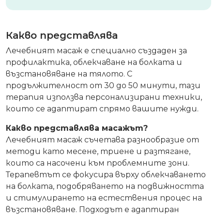
Какво представлява
Лечебният масаж е специално създаден за
профилактика, облекчаване на болката и
възстановяване на тялото. С
продължителност от 30 до 50 минути, тази
терапия използва персонализирани техники,
които се адаптират спрямо вашите нужди.
Какво представлява масажът?
Лечебният масаж съчетава разнообразие от
методи като месене, триене и разтягане,
които са насочени към проблемните зони.
Терапевтът се фокусира върху облекчаването
на болката, подобряването на подвижността
и стимулирането на естествения процес на
възстановяване. Подходът е адаптиран