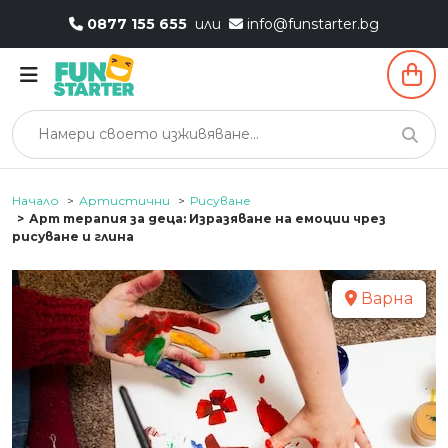
0877 155 655
или
info@funstarter.bg
Начало
Артистични
Рисуване
Арт терапия за деца: Изразяване на емоции чрез
рисуване и глина
Варна