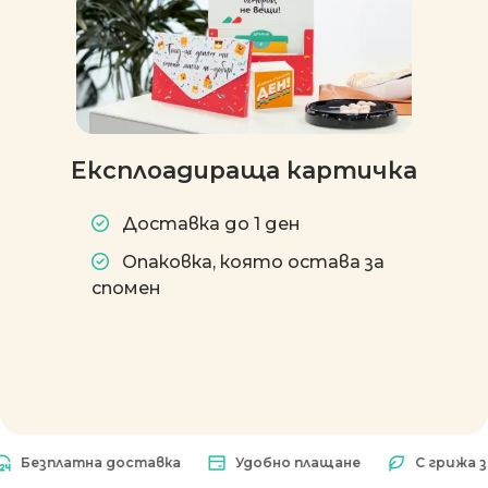
Експлоадираща картичка
Доставка до 1 ден
Опаковка, която остава за
спомен
езплатна доставка
Удобно плащане
С грижа за п