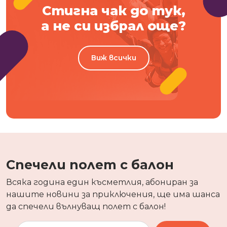
Стигна чак до тук,
а не си избрал още?
Виж всички
Спечели полет с балон
Всяка година един късметлия, абониран за
нашите новини за приключения, ще има шанса
да спечели вълнуващ полет с балон!