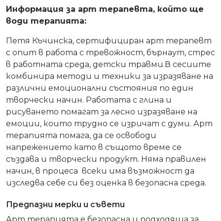
Информация за арт терапевта, който ще
води терапията:
Петя Къчинска, сертифициран арт терапевт
с опит в работа с тревожност, бърнаут, стрес
в работната среда, детски травми.В сесиите
комбинира методи и техники за изразяване на
различни емоционални състояния по един
творчески начин. Работата с глина и
рисуването помагат за лесно изразяване на
емоции, които трудно се изричат с думи. Арт
терапията помага, да се освободи
напрежението като в същото време се
създава и творчески продукт. Няма правилен
начин, в процеса всеки има възможност да
изследва себе си без оценка в безопасна среда.
Предпазни мерки и съвети
Арт терапията е безопасна и подходяща за