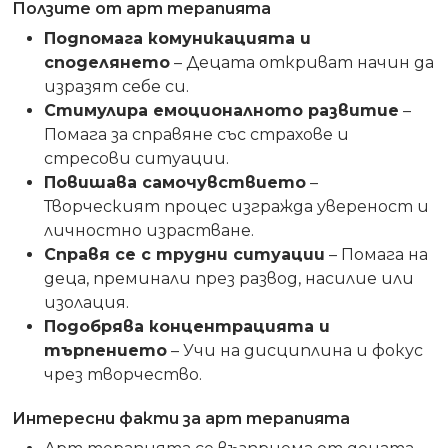
Ползите от арт терапията
Подпомага комуникацията и
споделянето
– Децата откриват начин да
изразят себе си.
Стимулира емоционалното развитие
–
Помага за справяне със страхове и
стресови ситуации.
Повишава самочувствието
–
Творческият процес изгражда увереност и
личностно израстване.
Справя се с трудни ситуации
– Помага на
деца, преминали през развод, насилие или
изолация.
Подобрява концентрацията и
търпението
– Учи на дисциплина и фокус
чрез творчество.
Интересни факти за арт терапията