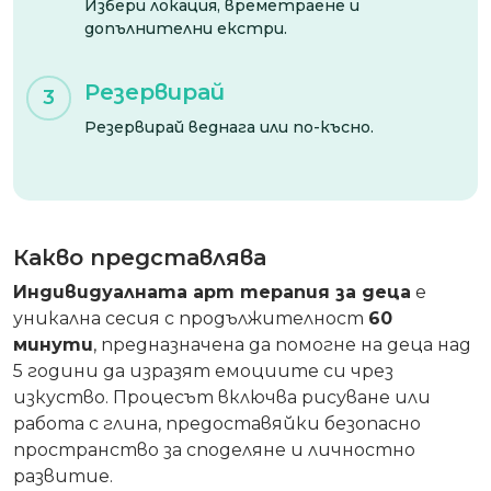
Избери локация, времетраене и
допълнителни екстри.
Резервирай
3
Резервирай веднага или по-късно.
Какво представлява
Индивидуалната арт терапия за деца
е
уникална сесия с продължителност
6
0
минути
, предназначена да помогне на деца над
5 години да изразят емоциите си чрез
изкуство. Процесът включва рисуване или
работа с глина, предоставяйки безопасно
пространство за споделяне и личностно
развитие.