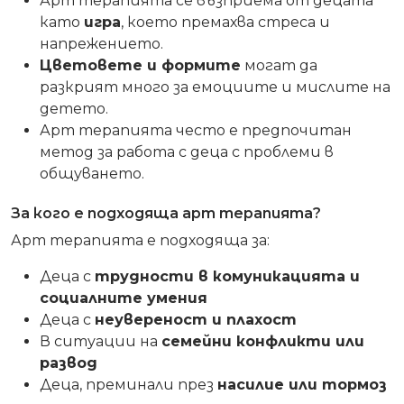
Арт терапията се възприема от децата
като
игра
, което премахва стреса и
напрежението.
Цветовете и формите
могат да
разкрият много за емоциите и мислите на
детето.
Арт терапията често е предпочитан
метод за работа с деца с проблеми в
общуването.
За кого е подходяща арт терапията?
Арт терапията е подходяща за:
Деца с
трудности в комуникацията и
социалните умения
Деца с
неувереност и плахост
В ситуации на
семейни конфликти или
развод
Деца, преминали през
насилие или тормоз