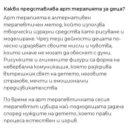
Какво представлява арт терапията за деца?
Арт терапията е алтернативен
терапевтичен метод, който използва
творчески изразни средства като рисуване и
моделиране. Чрез тези дейности децата по-
лесно изразяват своите мисли и чувства,
които иначе не могат да обяснят с думи.
Рисунките и глинените фигури са форма на
невербална комуникация, която разкрива
вътрешния свят на детето, неговите
страхове, мечти и емоционални
предизвикателства.
По време на арт терапевтичната сесия
терапевтът избира най-подходящата задача
според нуждите на детето, което прави
процеса естествен и игрив.