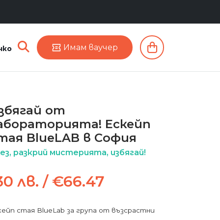
Имам ваучер
чко
збягай от
абораторията! Ескейп
тая BlueLAB в София
ез, разкрий мистерията, избягай!
30 лв. / €66.47
кейп стая BlueLab за група от възсрастни