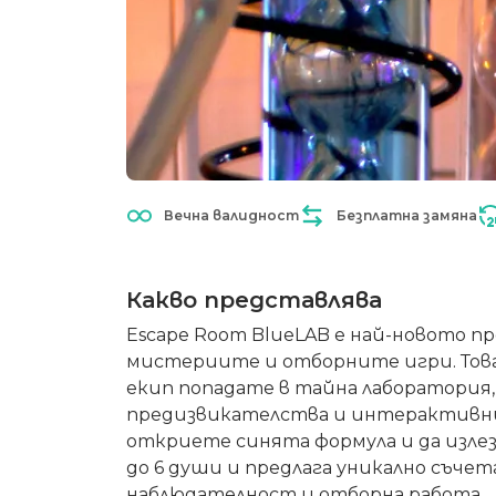
Вечна валидност
Безплатна замяна
Какво представлява
Escape Room BlueLAB е най-новото п
мистериите и отборните игри. Това
екип попадате в тайна лаборатория, 
предизвикателства и интерактивни м
откриете синята формула и да излез
до 6 души и предлага уникално съче
наблюдателност и отборна работа.