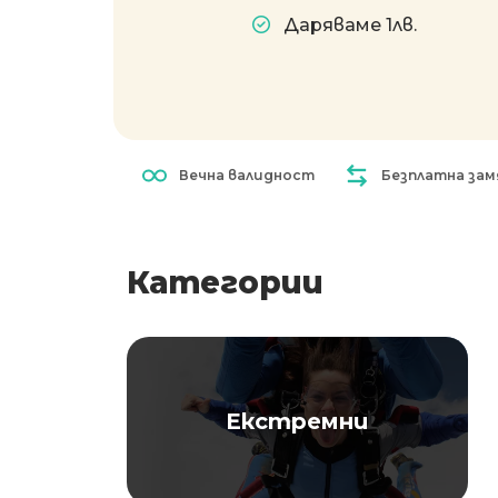
Даряваме 1лв.
Вечна валидност
Безплатна зам
Категории
Екстремни