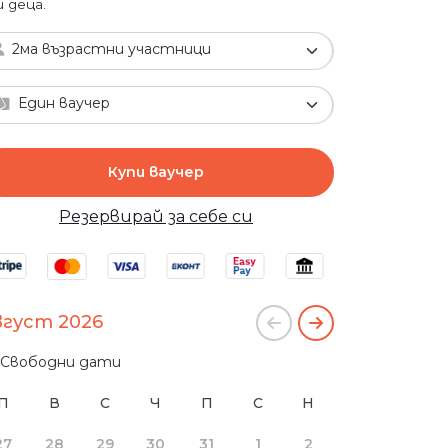
и деца.
2ма възрастни участници
Един ваучер
Купи ваучер
Резервирай за себе си
вгуст 2026
Свободни дати
П
В
С
Ч
П
С
Н
27
28
29
30
31
1
2