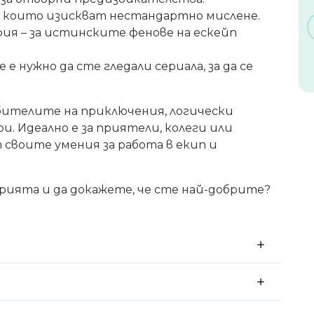
и, които изискват нестандартно мислене.
ия – за истинските фенове на ескейп
е е нужно да сте гледали сериала, за да се
бителите на приключения, логически
. Идеално е за приятели, колеги или
своите умения за работа в екип и
орията и да докажете, че сте най-добрите?