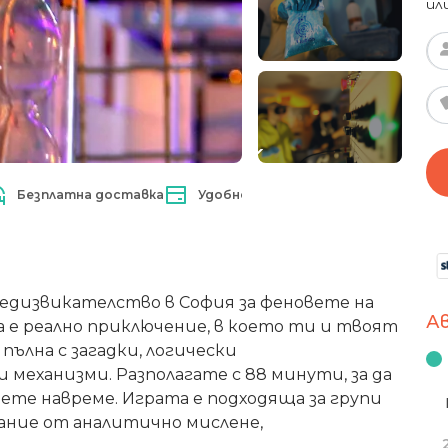
ил
Безплатна доставка
Удобно плащане
редизвикателство в София за феновете на
А
 е реално приключение, в което ти и твоят
пълна с загадки, логически
еханизми. Разполагате с 88 минути, за да
ете навреме. Играта е подходяща за групи
тание от аналитично мислене,