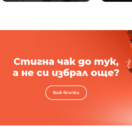
Стигна чак до тук,
а не си избрал още?
Виж всички