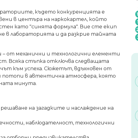
бораториите, където конкуренцията е
вени в центъра на наркокартел, който
стен като "синята формула". Вие сте екип
не в лабораторията и да разкрие тайната
и – от механични и технологични елементи
ост. Всяка стъпка отключва следващата
чът към успеха. Сюжетът, вдъхновен от
и потопи в автентична атмосфера, която
дната минута.
а решаване на загадките и наслаждение на
 течности, наблюдателност, технологични
а за отборни предизвикателства.