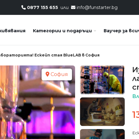
0877 155 655
или
info@funstarter.bg
живявания
Категории и подаръци
Ваучер за вси
абораторията! Ескейп стая BlueLAB в София
И
София
л
с
Вл
1
Ес