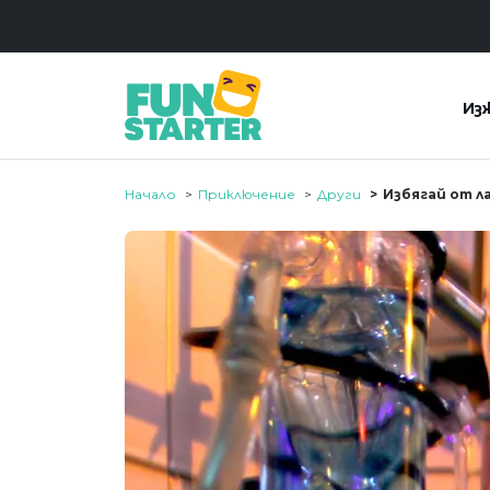
Из
Начало
Приключение
Други
Избягай от л