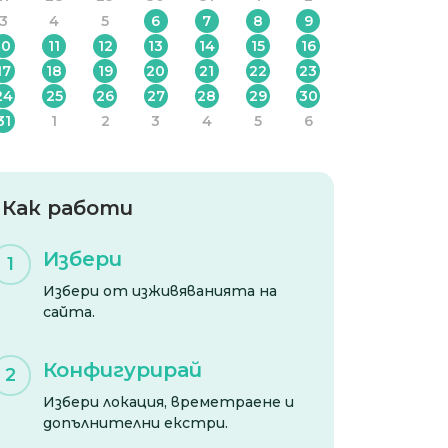
3
4
5
6
7
8
9
10
11
12
13
14
15
16
17
18
19
20
21
22
23
24
25
26
27
28
29
30
31
1
2
3
4
5
6
Как работи
Избери
1
Избери от изживяванията на
сайта.
Конфигурирай
2
Избери локация, времетраене и
допълнителни екстри.