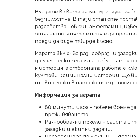
Влизате в света на ъндърграунд ла
безмилостна. В тази стая сте поста
разработва нов син амфетамин, изве
от агенти, чиято мисия е да проник
преди да бъде твърде късно.
Играта включва разнообразни загадк
до логически пъзели и наблюдателн
мистерия, а отборната работа е клю
култови криминални истории, ще в
ще ви държи в напрежение до после
Информация за играта
88 минути игра – повече време з
преживяването.
Разнообразни пъзели – работа с
загадки и екипни задачи.
Подходяща за до 6 души – идеалн