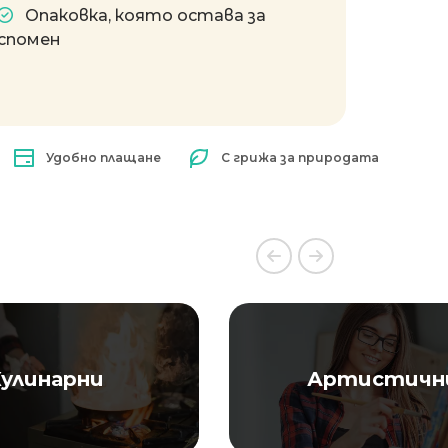
Опаковка, която остава за
спомен
Удобно плащане
С грижа за природата
улинарни
Артистичн