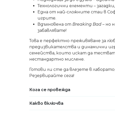
Технологични елементи – загадк
Една от най-сложните стаи в Соф
игрите.
Вдъхновена от
Breaking Bad
– но н
забавлявате!
Това е перфектно преживяване за лю
предизвикателства и динамични игри
семейства, които искат да тестват 
нестандартно мислене.
Готови ли сте да влезете в лаборат
Резервирайте сега!
Кога се провежда
Какво включва