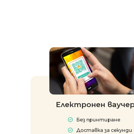
Електронен вауче
Без принтиране
Доставка за секунди