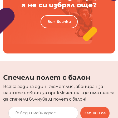
а не си избрал още?
Виж всички
Спечели полет с балон
Всяка година един късметлия, абониран за
нашите новини за приключения, ще има шанса
да спечели вълнуващ полет с балон!
Запиши се