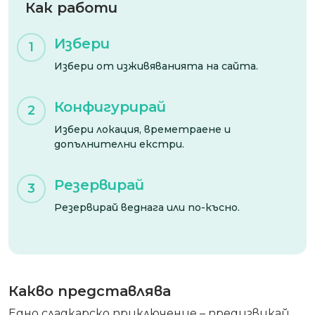
Как работи
Избери
1
Избери от изживяванията на сайта.
Конфигурирай
2
Избери локация, времетраене и
допълнителни екстри.
Резервирай
3
Резервирай веднага или по-късно.
Какво представлява
Едно сладкарско приключение – предизвикай