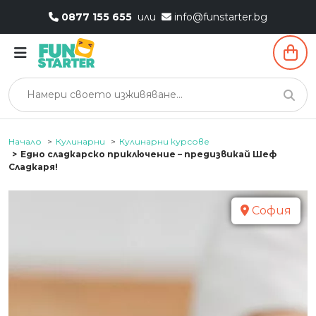
0877 155 655
или
info@funstarter.bg
Начало
Кулинарни
Кулинарни курсове
Едно сладкарско приключение – предизвикай Шеф
Сладкаря!
София