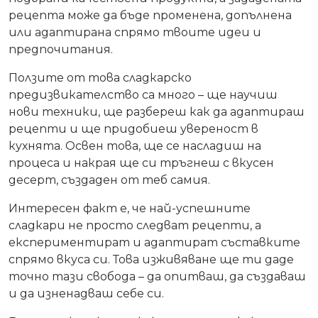
рецепта може да бъде променена, допълнена
или адаптирана спрямо твоите идеи и
предпочитания.
Ползите от това сладкарско
предизвикателство са много – ще научиш
нови техники, ще разбереш как да адаптираш
рецепти и ще придобиеш увереност в
кухнята. Освен това, ще се насладиш на
процеса и накрая ще си тръгнеш с вкусен
десерт, създаден от теб самия.
Интересен факт е, че най-успешните
сладкари не просто следват рецепти, а
експериментират и адаптират съставките
спрямо вкуса си. Това изживяване ще ти даде
точно тази свобода – да опитваш, да създаваш
и да изненадваш себе си.