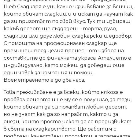
Шеф Сладкаря е уникално изживяване за всички,
които обичат сладкиши и искат да научат как
да ги приготвят по свой вкус. Тук ти избираш
какъв десерт ще създадеш – торта, руло,
сладкиш или друг любим сладкарски шедьовър.
С помощта на професионален сладкар ще
преминеш през целия процес – от избора на
съставките до финалната украса. Ателието е
индивидуално, като можеш да доведеш още
един човек за компания и помощ.
Времетраенето е до два часа.
Това преживяване е за всеки, който някога е
пробвал рецепта и не му се е получило, за тези,
които обичат да си похапват любим десерт,
но не знаят как да го направят, както и за
онези, които просто искат да се предизвикат
в света на сладкарството. Ще работим с
подбрани качествени продукти, а зададената