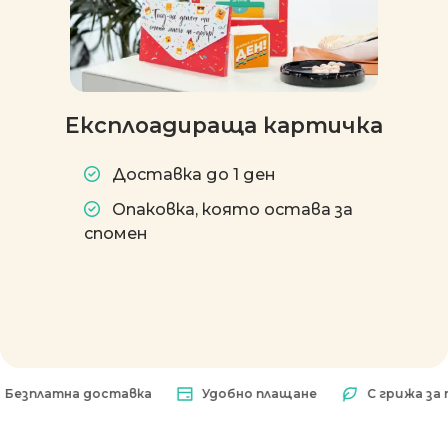
Експлоадираща картичка
Доставка до 1 ден
Опаковка, която остава за
спомен
платна доставка
Удобно плащане
С грижа за при