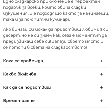
Едно сладкарско приключение е перфектен
подарък за всеки, който обича сладки
изкушения, и е подходящо както за начинаещи,
така и за по-опитни кулинари.
Ако винаги си искал да приготвиш любимия си
десерт, но не си знаел как, сега е моментът да
предизвикаш себе си! Запази своето място и
се потопи в света на сладкарството!
Кога се провежда
Какво включва
Как да се подготвиш
Времетраене