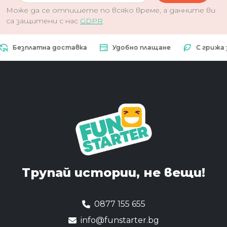
Може да се отпишете по всяко време, а данните ви
са защитени с нас
GDPR
Безплатна доставка
Удобно плащане
С грижа за 
Трупай истории,
не вещи!
0877 155 655
info@funstarter.bg