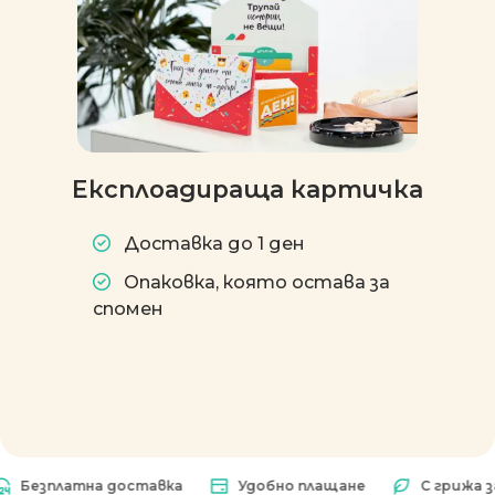
Експлоадираща картичка
Доставка до 1 ден
Опаковка, която остава за
спомен
зплатна доставка
Удобно плащане
С грижа за пр