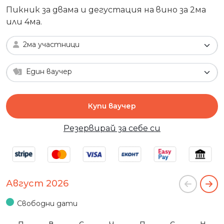
Пикник за двама и дегустация на вино за 2ма
или 4ма.
2ма участници
Един ваучер
Купи ваучер
Резервирай за себе си
Август 2026
Свободни дати
П
В
С
Ч
П
С
Н