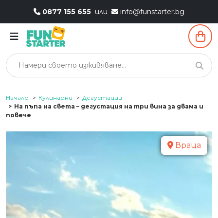
0877 155 655
или
info@funstarter.bg
Начало
Кулинарни
Дегустации
На пъпа на света – дегустация на три вина за двама и
повече
Враца