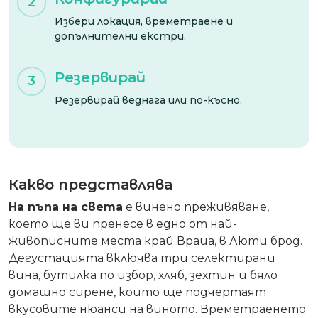
2
Избери локация, времетраене и
допълнителни екстри.
Резервирай
3
Резервирай веднага или по-късно.
Какво представлява
На пъпа на света
е винено преживяване,
което ще ви пренесе в едно от най-
живописните места край Враца, в Люти брод.
Дегустацията включва три селектирани
вина, бутилка по избор, хляб, зехтин и бяло
домашно сирене, които ще подчертаят
вкусовите нюанси на виното. Времетраенето