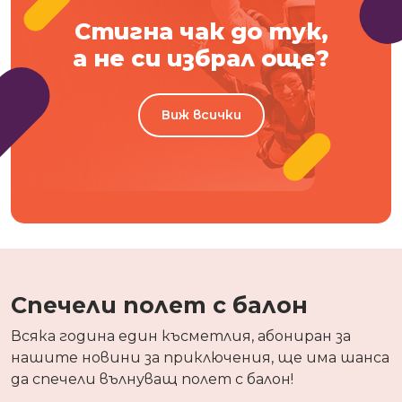
Стигна чак до тук,
а не си избрал още?
Виж всички
Спечели полет с балон
Всяка година един късметлия, абониран за
нашите новини за приключения, ще има шанса
да спечели вълнуващ полет с балон!