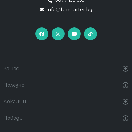
0877 155 655
info@funstarter.bg
За нас
Полезно
Локации
Поводи