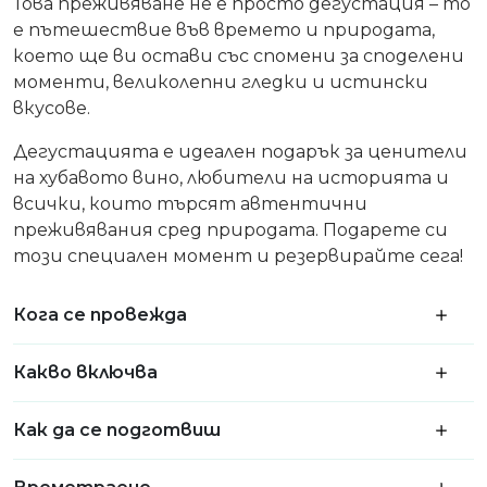
Това преживяване не е просто дегустация – то
е пътешествие във времето и природата,
което ще ви остави със спомени за споделени
моменти, великолепни гледки и истински
вкусове.
Дегустацията е идеален подарък за ценители
на хубавото вино, любители на историята и
всички, които търсят автентични
преживявания сред природата. Подарете си
този специален момент и резервирайте сега!
Кога се провежда
Какво включва
Как да се подготвиш