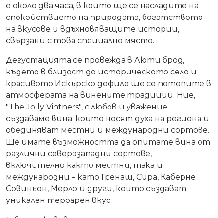
е около два часа, в които ще се насладите на
спокойствието на природата, богатството
на вкусове и вдъхновяващите истории,
свързани с това специално място.
Дегустацията се провежда в Люти брод,
където в близост до историческото село и
красивото Искърско дефиле ще се потопите в
атмосферата на винените традиции. Ние,
"The Jolly Vintners", с любов и уважение
създаваме вина, които носят духа на региона и
обединяват местни и международни сортове.
Ще имате възможността да опитате вина от
различни северозападни сортове,
включително както местни, така и
международни – като Гренаш, Сира, Каберне
Совиньон, Мерло и други, които създават
уникален тероарен вкус.