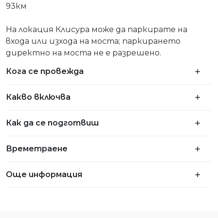
93км
На локация Клисура може да паркирате на
входа или изхода на моста; паркирането
директно на моста не е разрешено.
Кога се провежда
Какво включва
Как да се подготвиш
Времетраене
Още информация