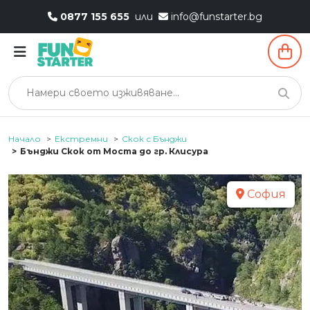
0877 155 655
или
info@funstarter.bg
Начало
Екстремни
Скок с Бънджи
Бънджи Скок от Моста до гр. Клисура
София