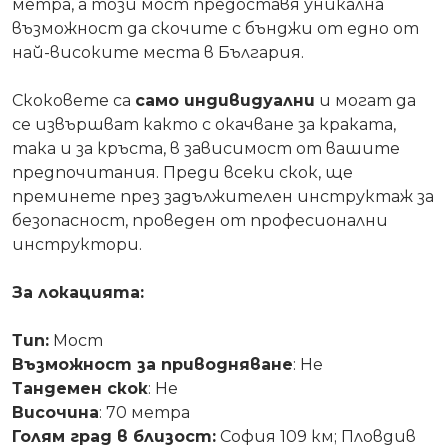
метра, а този мост предоставя уникална
възможност да скочите с бънджи от едно от
най-високите места в България.
Скоковете са
само индивидуални
и могат да
се извършват както с окачване за краката,
така и за кръста, в зависимост от вашите
предпочитания. Преди всеки скок, ще
преминете през задължителен инструктаж за
безопасност, проведен от професионални
инструктори.
За локацията:
Тип:
Мост
Възможност за приводняване
:
Не
Тандемен скок
: Не
Височина
: 70 метра
Голям град в близост:
София
109 км; Пловдив