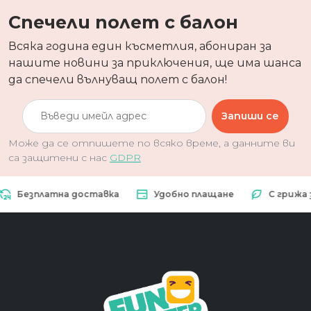
Спечели полет с балон
Всяка година един късметлия, абониран за
нашите новини за приключения, ще има шанса
да спечели вълнуващ полет с балон!
Запиши се
Може да се отпишете по всяко време, а данните ви
са защитени с нас
GDPR
Безплатна доставка
Удобно плащане
С грижа за 