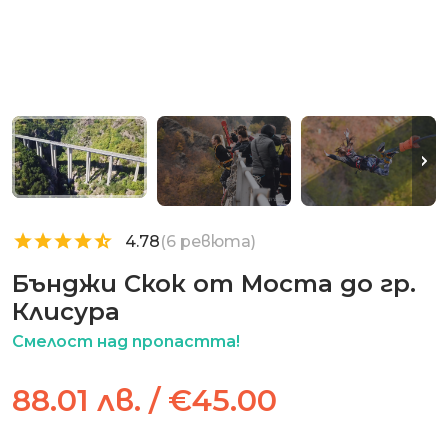
4.78
(6 ревюта)
Бънджи Скок от Моста до гр.
Клисура
Смелост над пропастта!
88.01 лв. / €45.00