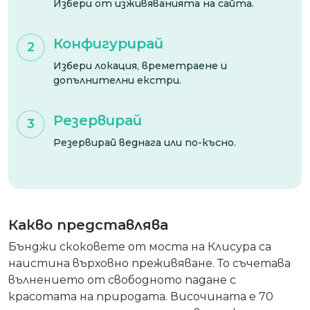
Избери от изживяванията на сайта.
Конфигурирай
2
Избери локация, времетраене и
допълнителни екстри.
Резервирай
3
Резервирай веднага или по-късно.
Какво представлява
Бънджи скоковете от моста на Клисура са
наистина върховно преживяване. То съчетава
вълнението от свободното падане с
красотата на природата. Височината е 70