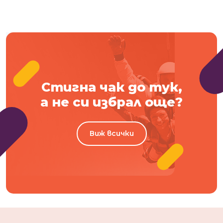
Стигна чак до тук,
а не си избрал още?
Виж всички