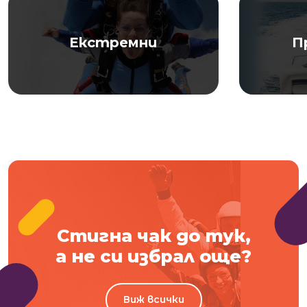
Екстремни
П
Стигна чак до тук,
а не си избрал още?
Виж всички