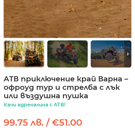
АТВ приключение край Варна –
офроуд тур и стрелба с лък
или въздушна пушка
Качи адреналина с АТВ!
99.75 лв. / €51.00