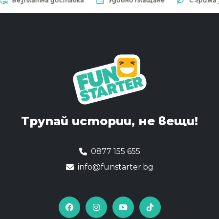
зплатна доставка
Удобно плащане
С грижа за пр
Трупай истории,
не вещи!
0877 155 655
info@funstarter.bg