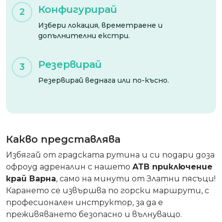
Конфигурирай
2
Избери локация, времетраене и
допълнителни екстри.
Резервирай
3
Резервирай веднага или по-късно.
Какво представлява
Избягай от градската рутина и си подари доза
офроуд адреналин с нашето
АТВ приключение
край Варна
, само на минути от Златни пясъци!
Карането се извършва по горски маршрути, с
професионален инструктор, за да е
преживяването безопасно и вълнуващо.