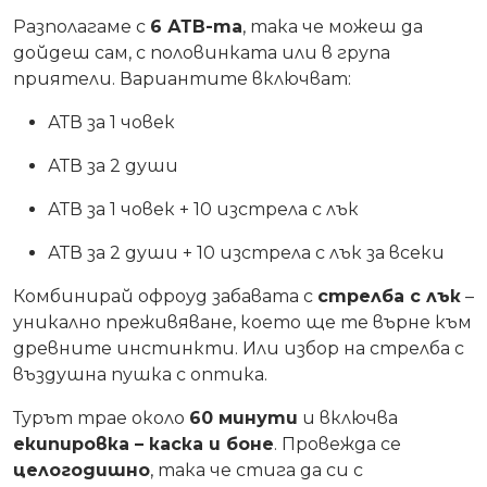
Разполагаме с
6 АТВ-та
, така че можеш да
дойдеш сам, с половинката или в група
приятели. Вариантите включват:
АТВ за 1 човек
АТВ за 2 души
АТВ за 1 човек + 10 изстрела с лък
АТВ за 2 души + 10 изстрела с лък за всеки
Комбинирай офроуд забавата с
стрелба с лък
–
уникално преживяване, което ще те върне към
древните инстинкти. Или избор на стрелба с
въздушна пушка с оптика.
Турът трае около
60 минути
и включва
екипировка – каска и боне
. Провежда се
целогодишно
, така че стига да си с