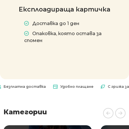
Експлоадираща картичка
Доставка до 1 ден
Опаковка, която остава за
спомен
латна доставка
Удобно плащане
С грижа за прир
Категории