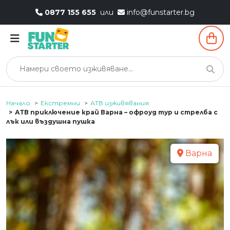
0877 155 655
или
info@funstarter.bg
Начало
Екстремни
АТВ изживявания
АТВ приключение край Варна – офроуд тур и стрелба с
лък или въздушна пушка
Варна