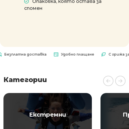
Опаковка, която остава за
спомен
платна доставка
Удобно плащане
С грижа за при
Категории
Екстремни
П