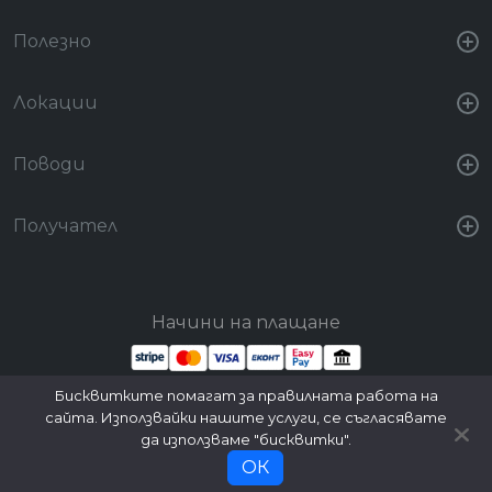
Полезно
Локации
Поводи
Получател
Начини на плащане
Бисквитките помагат за правилната работа на
Стани партньор
Вход за партньори
сайта. Използвайки нашите услуги, се съгласявате
да използваме "бисквитки".
ОК
© 2026 FunStarter. All rights reserved.