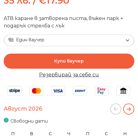
35 лв. / €17.90
АТВ каране в затворена писта, въжен парк +
подарък стрелба с лък
Един ваучер
Купи ваучер
Резервирай за себе си
Август 2026
Свободни дати
П
В
С
Ч
П
С
Н