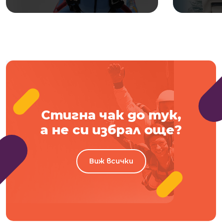
Стигна чак до тук,
а не си избрал още?
Виж всички