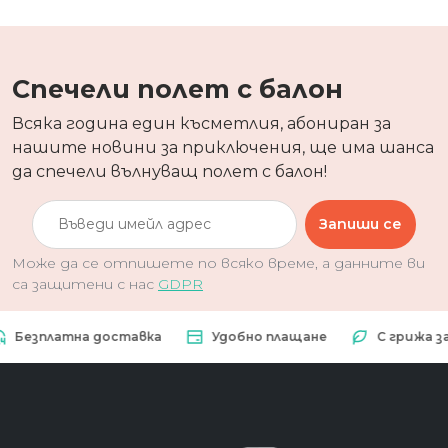
Спечели полет с балон
Всяка година един късметлия, абониран за
нашите новини за приключения, ще има шанса
да спечели вълнуващ полет с балон!
Запиши се
Може да се отпишете по всяко време, а данните ви
са защитени с нас
GDPR
платна доставка
Удобно плащане
С грижа за при