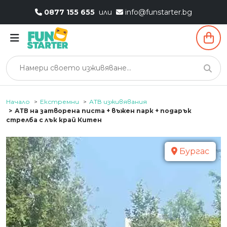
0877 155 655
или
info@funstarter.bg
Начало
Екстремни
АТВ изживявания
АТВ на затворена писта + въжен парк + подарък
стрелба с лък край Китен
Бургас