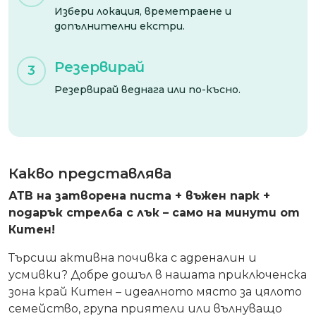
Избери локация, времетраене и
допълнителни екстри.
Резервирай
3
Резервирай веднага или по-късно.
Какво представлява
АТВ на затворена писта + въжен парк +
подарък стрелба с лък – само на минути от
Китен!
Търсиш активна почивка с адреналин и
усмивки? Добре дошъл в нашата приключенска
зона край Китен – идеалното място за цялото
семейство, група приятели или вълнуващо