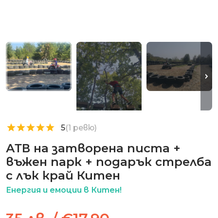
5
(1 ревю)
АТВ на затворена писта +
въжен парк + подарък стрелба
с лък край Китен
Енергия и емоции в Китен!