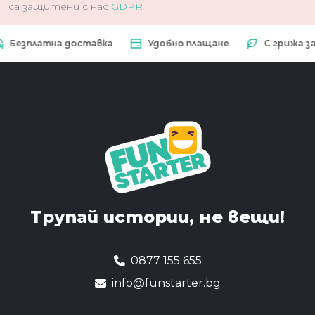
са защитени с нас
GDPR
платна доставка
Удобно плащане
С грижа за при
Трупай истории,
не вещи!
0877 155 655
info@funstarter.bg