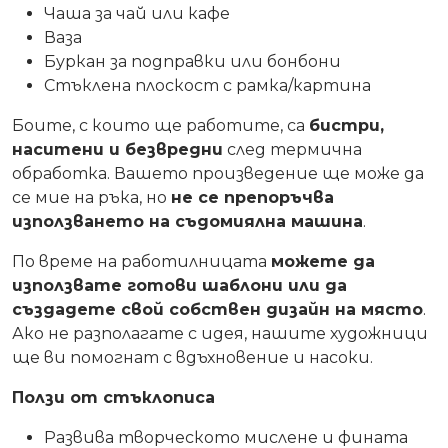
Чаша за чай или кафе
Ваза
Буркан за подправки или бонбони
Стъклена плоскост с рамка/картина
Боите, с които ще работите, са
бистри,
наситени и безвредни
след термична
обработка. Вашето произведение ще може да
се мие на ръка, но
не се препоръчва
използването на съдомиялна машина
.
По време на работилницата
можете да
използвате готови шаблони или да
създадете свой собствен дизайн на място
.
Ако не разполагате с идея, нашите художници
ще ви помогнат с вдъхновение и насоки.
Ползи от стъклописа
Развива творческото мислене и фината