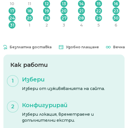
10
11
12
13
14
15
16
17
18
19
20
21
22
23
24
25
26
27
28
29
30
31
1
2
3
4
5
6
Безплатна доставка
Удобно плащане
Вечна вал
Как работи
Избери
1
Избери от изживяванията на сайта.
Конфигурирай
2
Избери локация, времетраене и
допълнителни екстри.