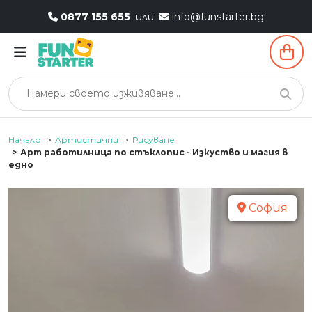
0877 155 655
или
info@funstarter.bg
Начало
Артистични
Рисуване
Арт работилница по стъклопис - Изкуство и магия в
едно
София