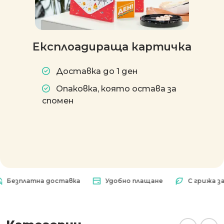
Експлоадираща картичка
Доставка до 1 ден
Опаковка, която остава за
спомен
платна доставка
Удобно плащане
С грижа за при