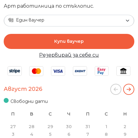
Арт работилница по стъклопис.
Един ваучер
Купи ваучер
Резервирай за себе си
Август 2026
Свободни дати
П
В
С
Ч
П
С
Н
27
28
29
30
31
1
2
3
4
5
6
7
8
9