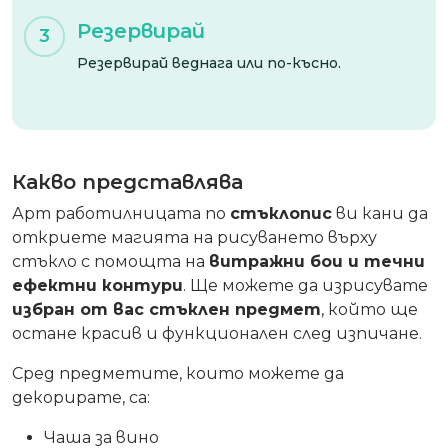
Резервирай
3
Резервирай веднага или по-късно.
Какво представлява
Арт работилницата по
стъклопис
ви кани да
откриете магията на рисуването върху
стъкло с помощта на
витражни бои и течни
ефектни контури
. Ще можете да изрисувате
избран от вас стъклен предмет
, който ще
остане красив и функционален след изпичане.
Сред предметите, които можете да
декорирате, са:
Чаша за вино