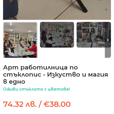
Арт работилница по
стъклопис - Изкуство и магия
в едно
Оживи стъклото с цветове!
74.32 лв. / €38.00